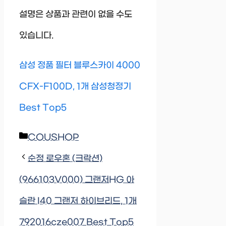
설명은 상품과 관련이 없을 수도
있습니다.
삼성 정품 필터 블루스카이 4000
CFX-F100D, 1개 삼성청정기
Best Top5
Categories
COUSHOP
순정 로우혼 (크락션)
(966103V000) 그랜저HG 아
슬란 I40 그랜저 하이브리드, 1개
792016cze007 Best Top5