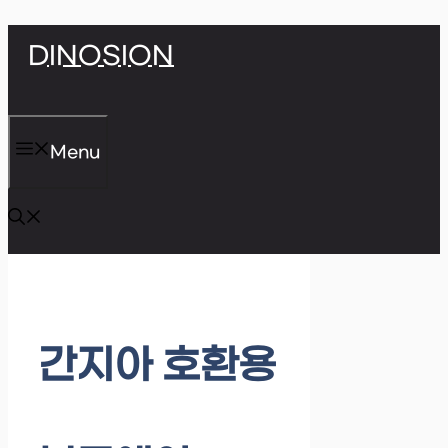
Skip
DINOSION
to
content
Menu
간지아 호환용