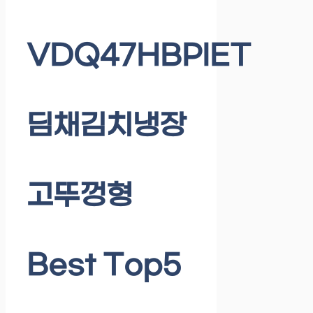
VDQ47HBPIET
딤채김치냉장
고뚜껑형
Best Top5