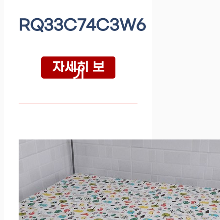
RQ33C74C3W6
자세히 보
기