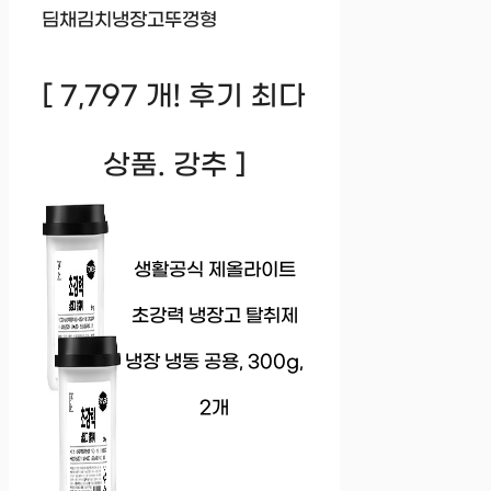
딤채김치냉장고뚜껑형
[ 7,797 개! 후기 최다
상품. 강추 ]
생활공식 제올라이트
초강력 냉장고 탈취제
냉장 냉동 공용, 300g,
2개