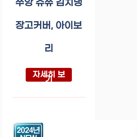
쭈앙 쥬쮸 김치냉
장고커버, 아이보
리
자세히 보
기