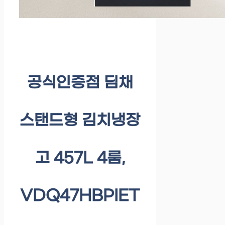
공식인증점 딤채
스탠드형 김치냉장
고 457L 4룸,
VDQ47HBPIET