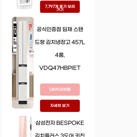
7,797개 후기 보러
가기
공식인증점 딤채 스탠
드형 김치냉장고 457L
4룸,
VDQ47HBPIET
1,809,000원
자세히 보기
삼성전자 BESPOKE
김치플러스 3도어 키친