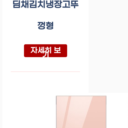
딤채김치냉장고뚜
껑형
자세히 보
기