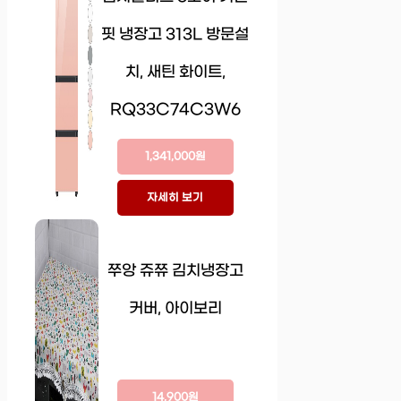
핏 냉장고 313L 방문설
치, 새틴 화이트,
RQ33C74C3W6
1,341,000원
자세히 보기
쭈앙 쥬쮸 김치냉장고
커버, 아이보리
14,900원