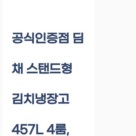
공식인증점 딤
채 스탠드형
김치냉장고
457L 4룸,