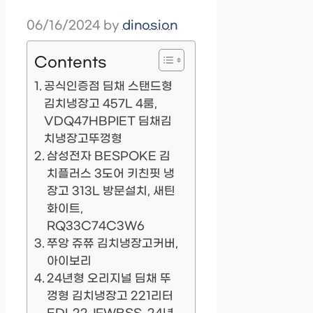
06/16/2024
by
dinosion
Contents
공식인증점 딤채 스탠드형
김치냉장고 457L 4룸,
VDQ47HBPIET 딤채김
치냉장고뚜껑형
삼성전자 BESPOKE 김
치플러스 3도어 키친핏 냉
장고 313L 방문설치, 새틴
화이트,
RQ33C74C3W6
쭈앙 쥬쮸 김치냉장고커버,
아이보리
24년형 오리지널 딤채 뚜
껑형 김치냉장고 221리터