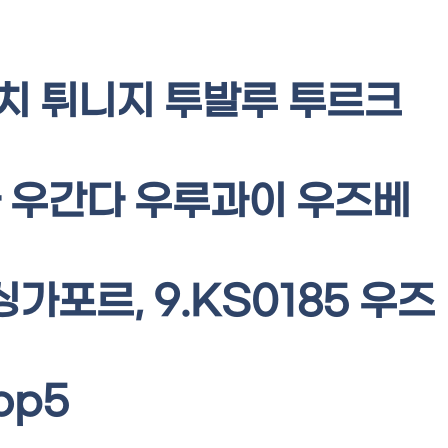
로치 튀니지 투발루 투르크
 우간다 우루과이 우즈베
가포르, 9.KS0185 우즈
op5