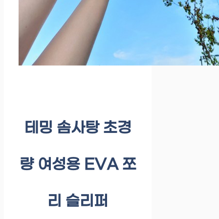
테밍 솜사탕 초경
량 여성용 EVA 쪼
리 슬리퍼