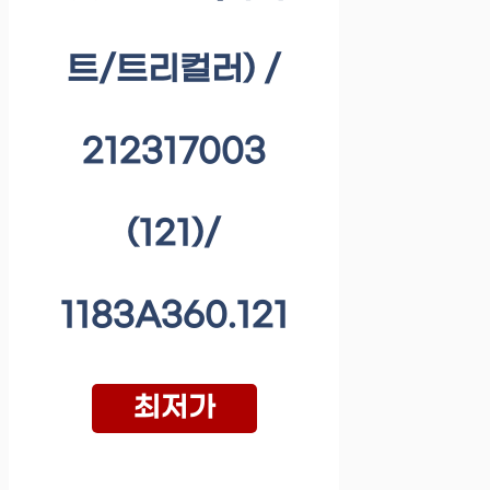
트/트리컬러) /
212317003
(121)/
1183A360.121
최저가