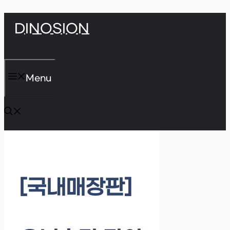
Skip
DINOSION
to
content
Menu
[국내매장판]