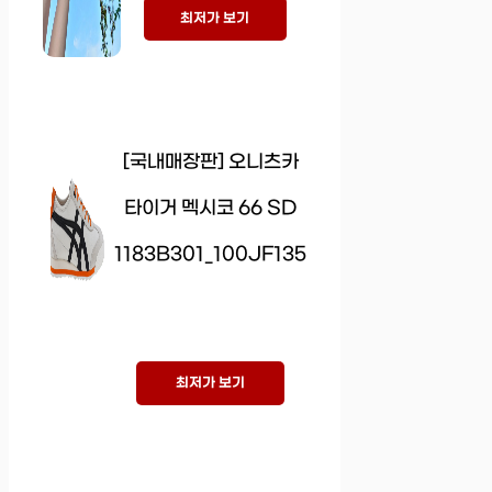
최저가 보기
[국내매장판] 오니츠카
타이거 멕시코 66 SD
1183B301_100JF135
최저가 보기