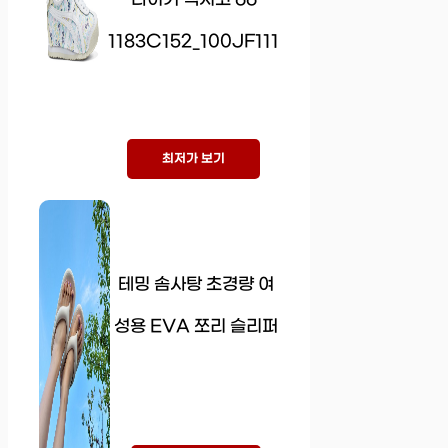
1183C152_100JF111
최저가 보기
테밍 솜사탕 초경량 여
성용 EVA 쪼리 슬리퍼