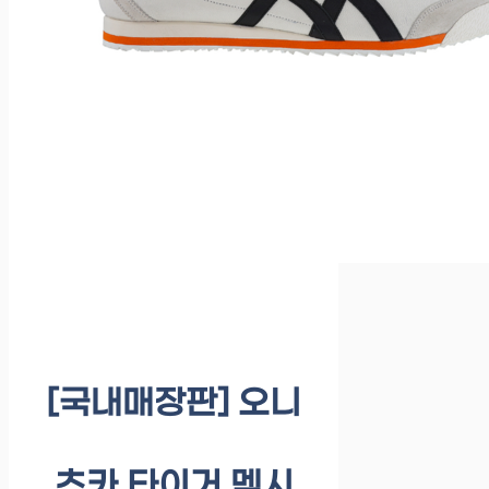
[국내매장판] 오니
츠카 타이거 멕시