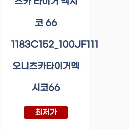
츠카 타이거 멕시
코 66
1183C152_100JF111
오니츠카타이거멕
시코66
최저가