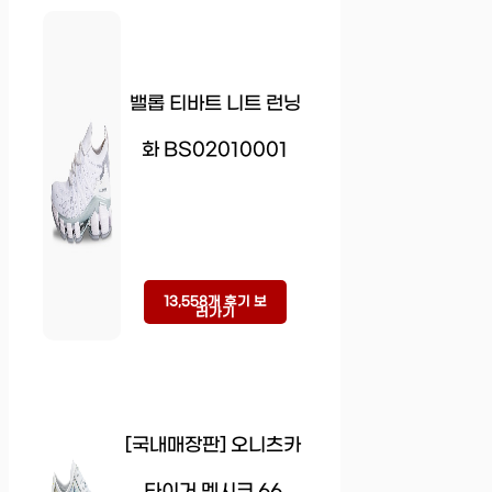
밸롭 티바트 니트 런닝
화 BS02010001
13,558개 후기 보
러가기
[국내매장판] 오니츠카
타이거 멕시코 66