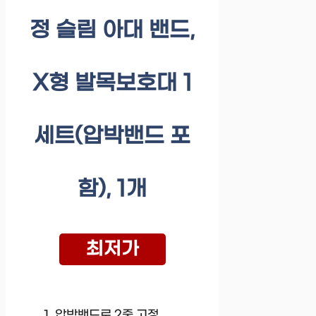
정 슬림 아대 밴드,
X형 발목보호대 1
세트(압박밴드 포
함), 1개
최저가
압박밴드로 2중 고정