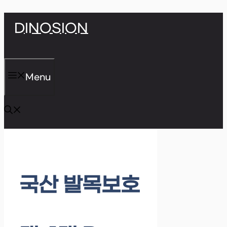
Skip
DINOSION
to
content
Menu
국산 발목보호