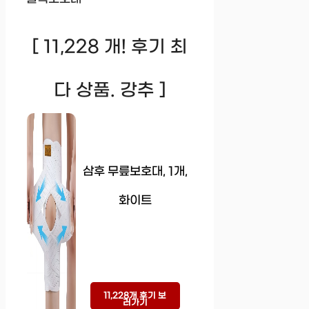
[ 11,228 개! 후기 최
다 상품. 강추 ]
삼후 무릎보호대, 1개,
화이트
11,228개 후기 보
러가기