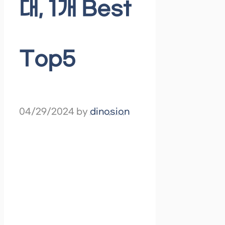
대, 1개 Best
Top5
04/29/2024
by
dinosion