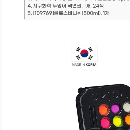
지구화학 투명이 색연필, 1개, 24색
[109769]글로스바니쉬(500ml), 1개