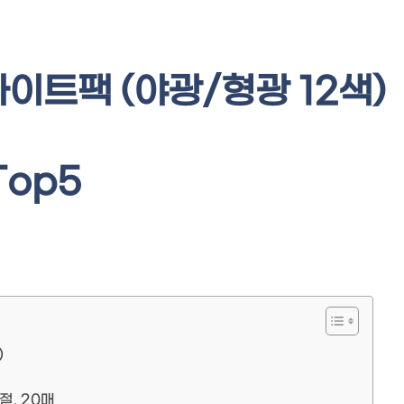
이트팩 (야광/형광 12색)
Top5
)
절, 20매