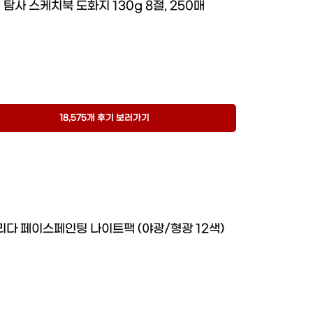
탐사 스케치북 도화지 130g 8절, 250매
18,575개 후기 보러가기
리다 페이스페인팅 나이트팩 (야광/형광 12색)