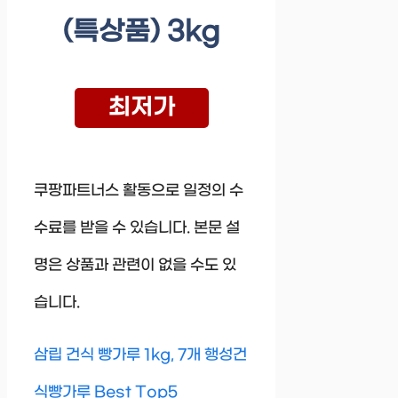
(특상품) 3kg
최저가
쿠팡파트너스 활동으로 일정의 수
수료를 받을 수 있습니다. 본문 설
명은 상품과 관련이 없을 수도 있
습니다.
삼립 건식 빵가루 1kg, 7개 행성건
식빵가루 Best Top5