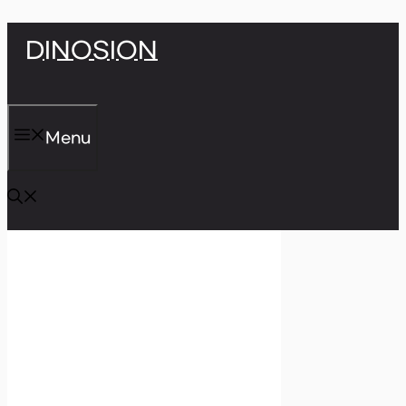
Skip
DINOSION
to
content
Menu