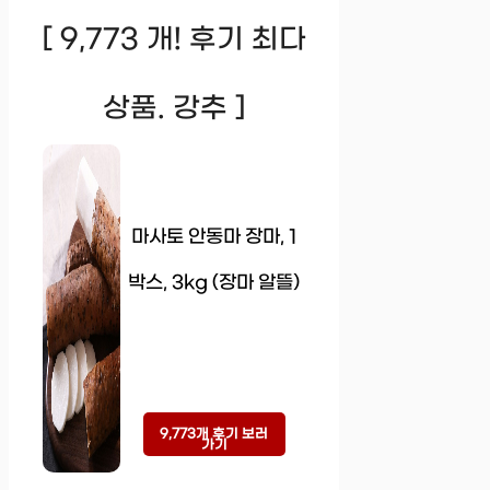
[ 9,773 개! 후기 최다
상품. 강추 ]
마사토 안동마 장마, 1
박스, 3kg (장마 알뜰)
9,773개 후기 보러
가기