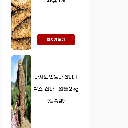
2kg, 1개
최저가 보기
마사토 안동마 산마, 1
박스, 산마 – 알뜰 2kg
(실속형)