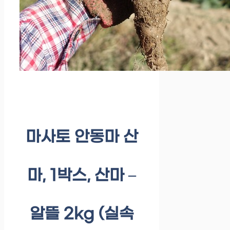
마사토 안동마 산
마, 1박스, 산마 –
알뜰 2kg (실속