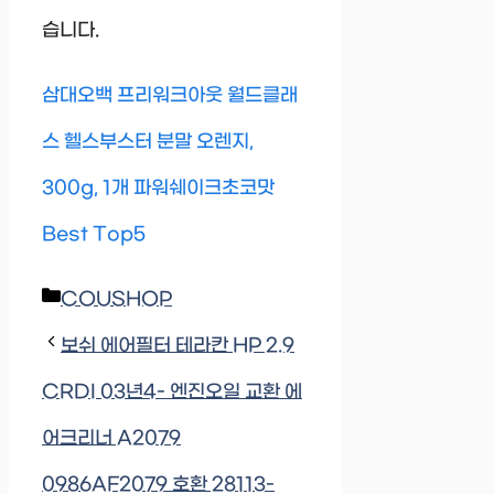
습니다.
삼대오백 프리워크아웃 월드클래
스 헬스부스터 분말 오렌지,
300g, 1개 파워쉐이크초코맛
Best Top5
Categories
COUSHOP
보쉬 에어필터 테라칸 HP 2.9
CRDI 03년4- 엔진오일 교환 에
어크리너 A2079
0986AF2079 호환 28113-