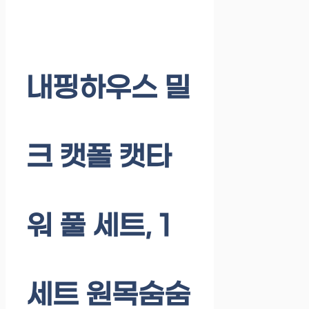
내핑하우스 밀
크 캣폴 캣타
워 풀 세트, 1
세트 원목숨숨