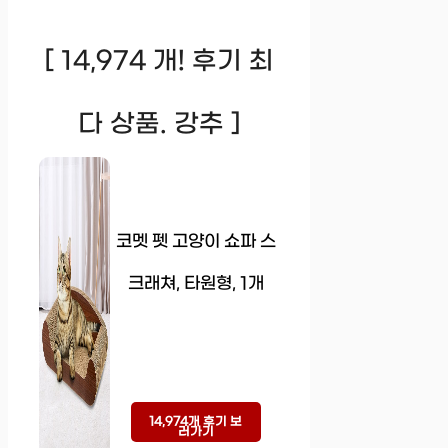
[ 14,974 개! 후기 최
다 상품. 강추 ]
코멧 펫 고양이 쇼파 스
크래쳐, 타원형, 1개
14,974개 후기 보
러가기