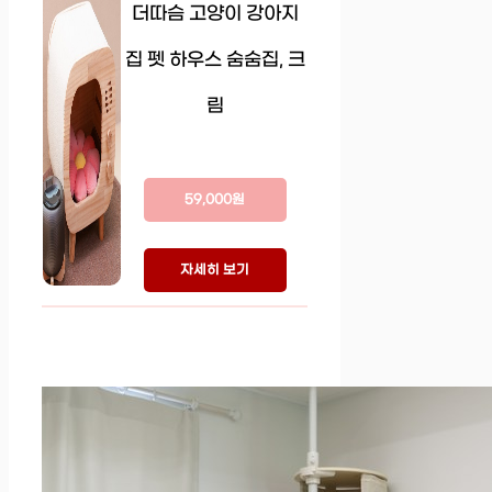
더따슴 고양이 강아지
집 펫 하우스 숨숨집, 크
림
59,000원
자세히 보기