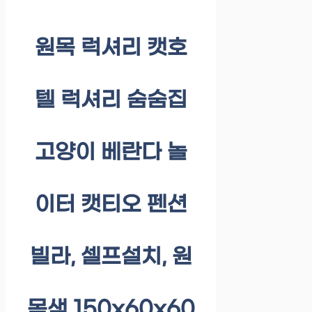
원목 럭셔리 캣호
텔 럭셔리 숨숨집
고양이 베란다 놀
이터 캣티오 펜션
빌라, 셀프설치, 원
목색 150x60x60