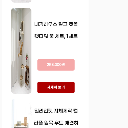
내핑하우스 밀크 캣폴
캣타워 풀 세트, 1세트
253,000원
자세히 보기
밀리언펫 자체제작 컬
러풀 원목 우드 애견하