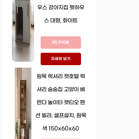
우스 강아지집 펫하우
스 대형, 화이트
85,900원
자세히 보기
원목 럭셔리 캣호텔 럭
셔리 숨숨집 고양이 베
란다 놀이터 캣티오 펜
션 빌라, 셀프설치, 원목
색 150x60x60