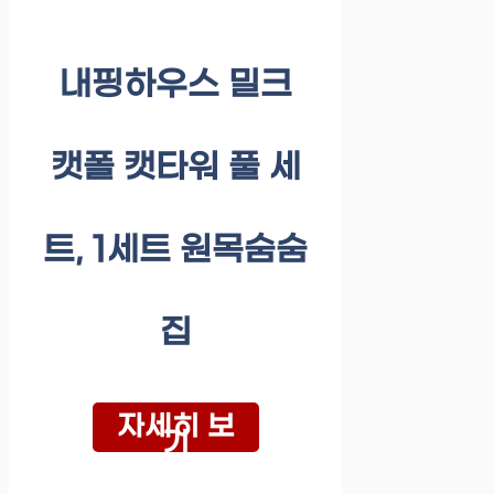
내핑하우스 밀크
캣폴 캣타워 풀 세
트, 1세트 원목숨숨
집
자세히 보
기