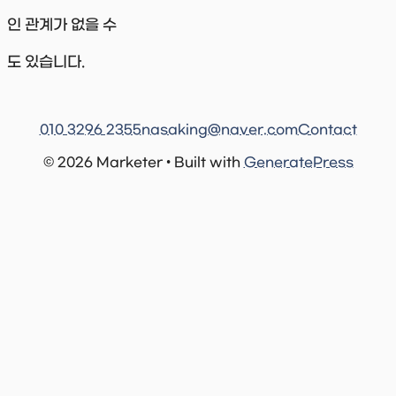
인 관계가 없을 수
도 있습니다.
010 3296 2355
nasaking@naver.com
Contact
© 2026 Marketer • Built with
GeneratePress