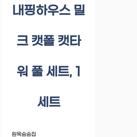
내핑하우스 밀
크 캣폴 캣타
워 풀 세트, 1
세트
원목숨숨집