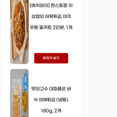
[에치와이] 편스토랑 이
상엽의 어묵튀김 야끼
우동 밀키트 2인분, 1개
최저가 보기
맛의고수 대파품은 바
삭 야채튀김 (냉동),
180g, 2개