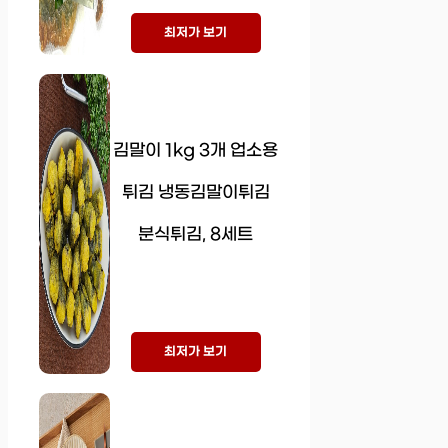
최저가 보기
김말이 1kg 3개 업소용
튀김 냉동김말이튀김
분식튀김, 8세트
최저가 보기