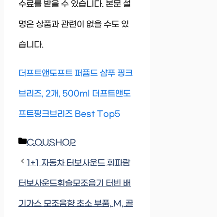
수료를 받을 수 있습니다. 본문 설
명은 상품과 관련이 없을 수도 있
습니다.
더프트앤도프트 퍼퓸드 샴푸 핑크
브리즈, 2개, 500ml 더프트앤도
프트핑크브리즈 Best Top5
Categories
COUSHOP
1+1 자동차 터보사운드 휘파람
터보사운드휘슬모조음기 터빈 배
기가스 모조음향 초소 부품, M, 골