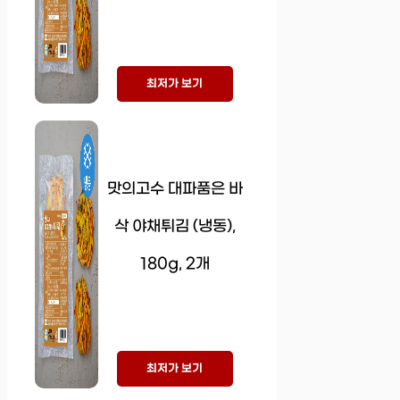
최저가 보기
맛의고수 대파품은 바
삭 야채튀김 (냉동),
180g, 2개
최저가 보기