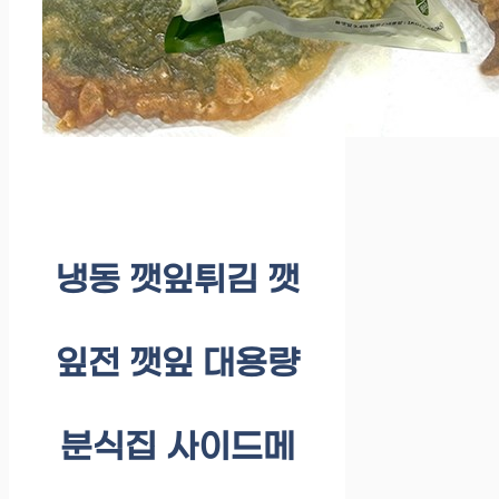
냉동 깻잎튀김 깻
잎전 깻잎 대용량
분식집 사이드메