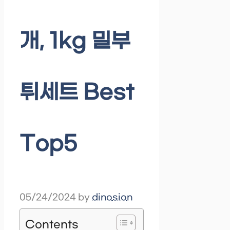
개, 1kg 밀부
튀세트 Best
Top5
05/24/2024
by
dinosion
Contents