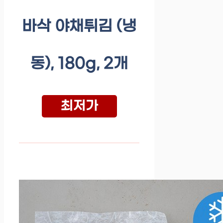
바삭 야채튀김 (냉
동), 180g, 2개
최저가