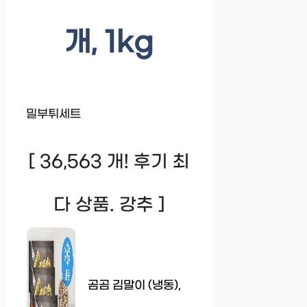
개, 1kg
밀부튀세트
[ 36,563 개! 후기 최
다 상품. 강추 ]
곰곰 김말이 (냉동),