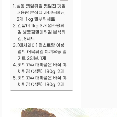
냉동 깻잎튀김 깻잎전 깻잎
대용량 분식집 사이드메뉴,
5개, 1kg 밀부튀세트
김말이 1kg 3개 업소용튀
김 냉동김말이튀김 분식튀
김, 8세트
[에치와이] 편스토랑 이상
엽의 어묵튀김 야끼우동 밀
키트 2인분, 1개
맛의고수 대파품은 바삭 야
채튀김 (냉동), 180g, 2개
맛의고수 대파품은 바삭 야
채튀김 (냉동), 180g, 2개