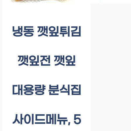
냉동 깻잎튀김
깻잎전 깻잎
대용량 분식집
사이드메뉴, 5