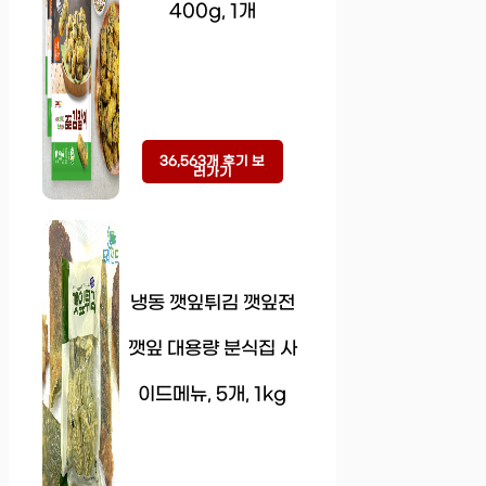
400g, 1개
36,563개 후기 보
러가기
냉동 깻잎튀김 깻잎전
깻잎 대용량 분식집 사
이드메뉴, 5개, 1kg