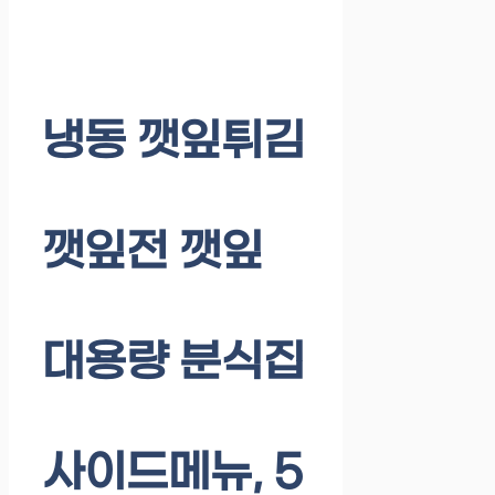
냉동 깻잎튀김
깻잎전 깻잎
대용량 분식집
사이드메뉴, 5