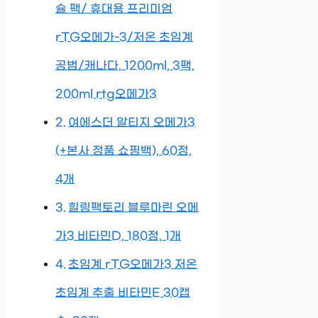
슐 팩/ 휴대용 프리미엄
rTG오메가-3/저온 초임계
공범/캐나다, 1200ml, 3팩,
200ml rtg오메가3
여에스더 알티지 오메가3
(+본사 정품 쇼핑백), 60정,
4개
힐링팩토리 블루마린 오메
가3 비타민D, 180정, 1개
초임계 rTG오메가3 저온
초임계 추출 비타민E 30캡