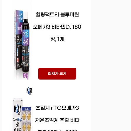
힐링팩토리 블루마린
오메가3 비타민D, 180
정, 1개
최저가 보기
초임계 rTG오메가3
저온초임계 추출 비타