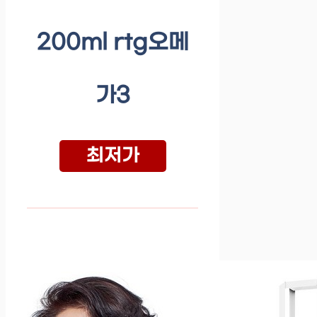
200ml rtg오메
가3
최저가