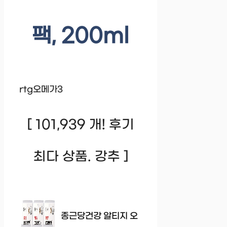
팩, 200ml
rtg오메가3
[ 101,939 개! 후기
최다 상품. 강추 ]
종근당건강 알티지 오