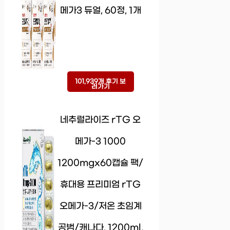
메가3 듀얼, 60정, 1개
101,939개 후기 보
러가기
네추럴라이즈 rTG 오
메가-3 1000
1200mgx60캡슐 팩/
휴대용 프리미엄 rTG
오메가-3/저온 초임계
공범/캐나다, 1200ml,