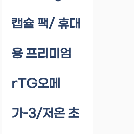
캡슐 팩/ 휴대
용 프리미엄
rTG오메
가-3/저온 초