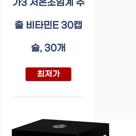
가3 저온초임계 추
출 비타민E 30캡
슐, 30개
최저가