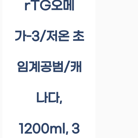
rTG오메
가-3/저온 초
임계공범/캐
나다,
1200ml, 3