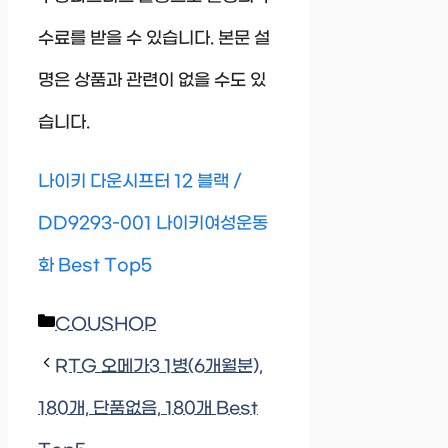
수료를 받을 수 있습니다. 본문 설
명은 상품과 관련이 없을 수도 있
습니다.
나이키 다운시프터 12 블랙 /
DD9293-001 나이키여성운동
화 Best Top5
Categories
COUSHOP
RTG 오메가3 1병(6개월분),
180개, 단품없음, 180개 Best