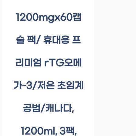
1200mgx60캡
슐 팩/ 휴대용 프
리미엄 rTG오메
가-3/저온 초임계
공범/캐나다,
1200ml, 3팩,