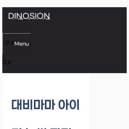
Skip
DINOSION
to
content
Menu
대비마마 아이