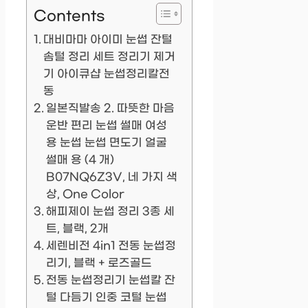
Contents
대비마마 아이미 눈썹 잔털
솜털 정리 세트 정리기 제거
기 아이큐샵 눈썹정리칼전
동
일본직발송 2. 따뜻한 마음
운반 편리 눈썹 썰매 여성
용 눈썹 눈썹 면도기 얼굴
썰매 용 (4 개)
B07NQ6Z3V, 네 가지 색
상, One Color
해피제이 눈썹 정리 3종 세
트, 블랙, 2개
세렌비전 4in1 전동 눈썹정
리기, 블랙 + 로즈골드
전동 눈썹정리기 눈썹칼 잔
털 다듬기 인중 코털 눈썹