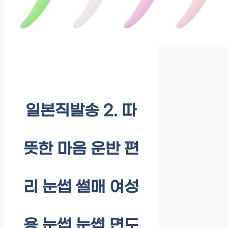
일본직발송 2. 따
뜻한 마음 운반 편
리 눈썹 썰매 여성
용 눈썹 눈썹 면도