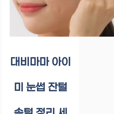
대비마마 아이
미 눈썹 잔털
솜털 정리 세