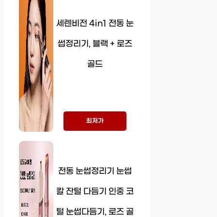
세렌비전 4in1 전동 눈
썹정리기, 블랙 + 로즈
골드
최저가
전동 눈썹정리기 눈썹
칼 잔털 다듬기 인중 코
털 눈썹다듬기, 로즈 골