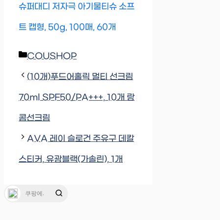
슈퍼대디 저자극 아기물티슈 소프
트 캡형, 50g, 100매, 60개
Categories
COUSHOP
(10개)푸드어홀릭 멀티 선크림
70ml SPF50/PA+++, 10개 랑
콤선크림
AVA 레이 슬로건 주유구 데칼
스티커, 유광블랙(가솔린), 1개