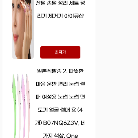
잔털 솜털 정리 세트 정
리기 제거기 아이큐샵
최저가
일본직발송 2. 따뜻한
마음 운반 편리 눈썹 썰
매 여성용 눈썹 눈썹 면
도기 얼굴 썰매 용 (4
개) B07NQ6Z3V, 네
가지 색상, One