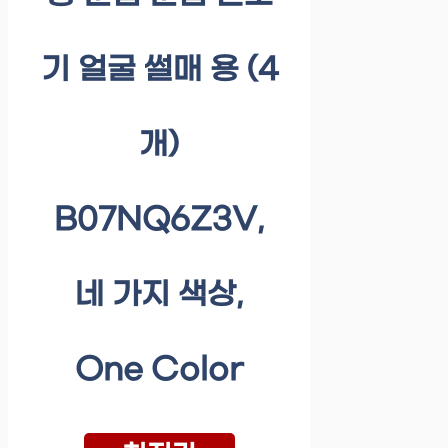
기 얼굴 썰매 용 (4
개)
B07NQ6Z3V,
네 가지 색상,
One Color