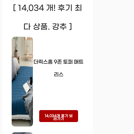
[ 14,034 개! 후기 최
다 상품. 강추 ]
더릭스홈 9존 토퍼 매트
리스
14,034개 후기 보
러가기