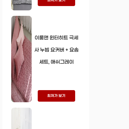
최저가 보기
이룸앤 윈터히트 극세
사 누빔 요커버 + 요솜
세트, 애쉬그레이
최저가 보기