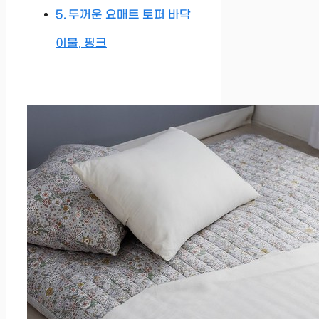
두꺼운 요매트 토퍼 바닥
이불, 핑크