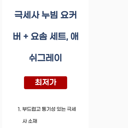
극세사 누빔 요커
버 + 요솜 세트, 애
쉬그레이
최저가
부드럽고 통기성 있는 극세
사 소재