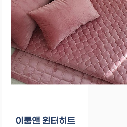
이룸앤 윈터히트