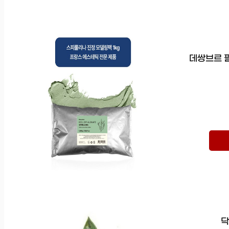
데쌍브르 필
닥