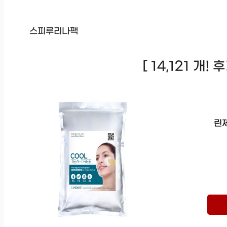
스피루리나팩
[ 14,121 개!
린제