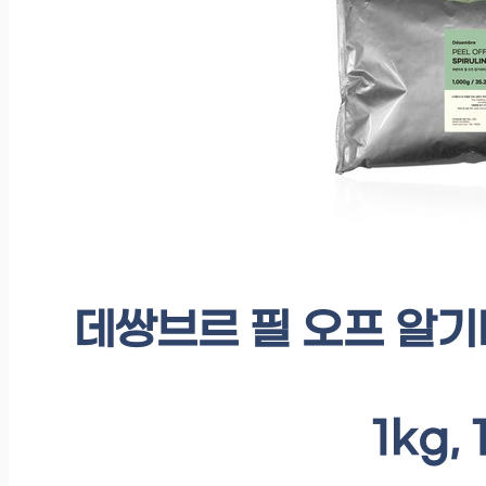
데쌍브르 필 오프 알
1kg,