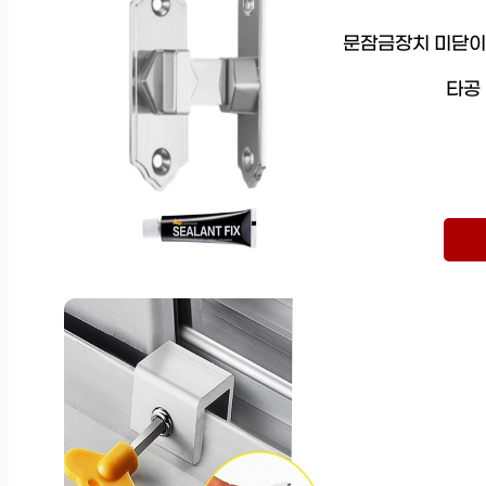
문잠금장치 미닫이 
타공 