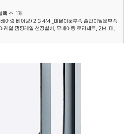
랙 소, 1개
무베어링 베어링) 2 3 4M _미닫이문부속 슬라이딩문부속
일 댐핑레일 천정설치, 무베어링 로라세트, 2M, 대,