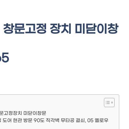
 창문고정 장치 미닫이창
p5
창문고정장치 미닫이창문
도어 현관 방문 90도 직각벽 무타공 걸쇠, 05 옐로우