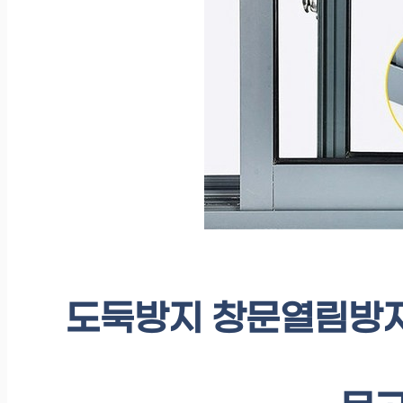
도둑방지 창문열림방지