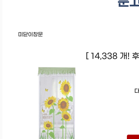
문
미닫이창문
[ 14,338 개!
다