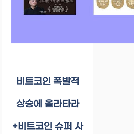
비트코인 폭발적
상승에 올라타라
+비트코인 슈퍼 사