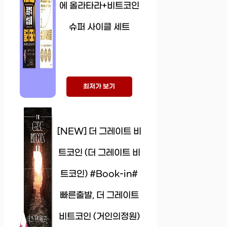
에 올라타라+비트코인
슈퍼 사이클 세트
최저가 보기
[NEW] 더 그레이트 비
트코인 (더 그레이트 비
트코인) #Book-in#
빠른출발, 더 그레이트
비트코인 (거인의정원)