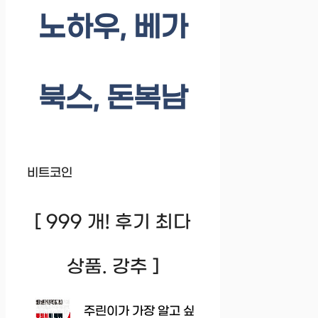
노하우, 베가
북스, 돈복남
비트코인
[ 999 개! 후기 최다
상품. 강추 ]
주린이가 가장 알고 싶