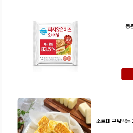
동원
소르미 구워먹는 치