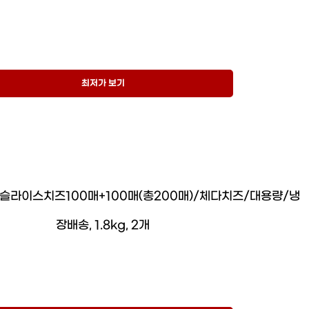
최저가 보기
슬라이스치즈100매+100매(총200매)/체다치즈/대용량/냉
장배송, 1.8kg, 2개