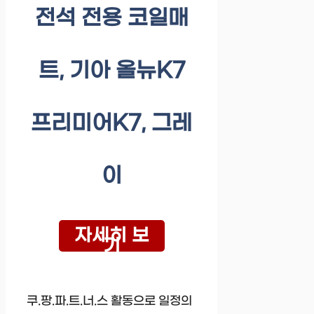
전석 전용 코일매
트, 기아 올뉴K7
프리미어K7, 그레
이
자세히 보
기
쿠.팡.파.트.너.스 활동으로 일정의