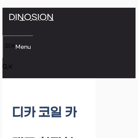
Skip
DINOSION
to
content
Menu
디카 코일 카