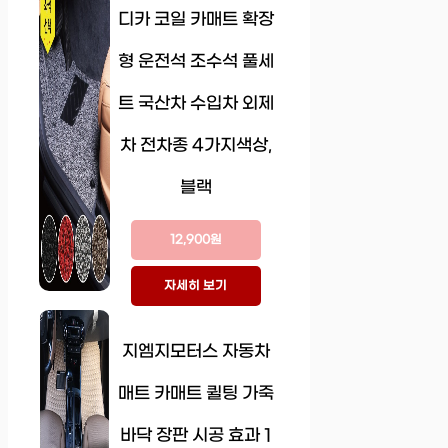
디카 코일 카매트 확장
형 운전석 조수석 풀세
트 국산차 수입차 외제
차 전차종 4가지색상,
블랙
12,900원
자세히 보기
지엠지모터스 자동차
매트 카매트 퀼팅 가죽
바닥 장판 시공 효과 1