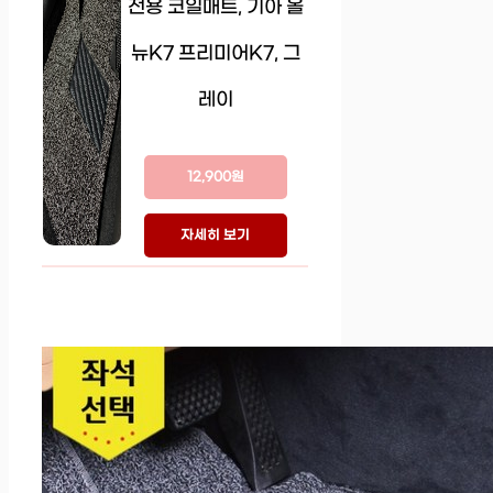
전용 코일매트, 기아 올
뉴K7 프리미어K7, 그
레이
12,900원
자세히 보기