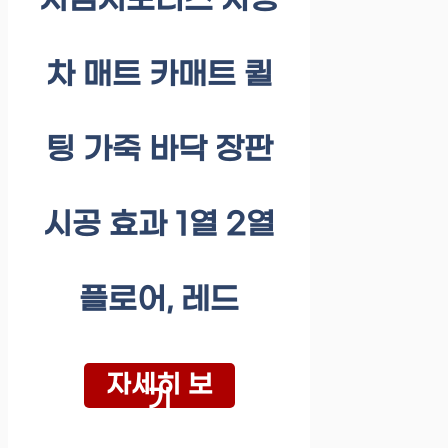
지엠지모터스 자동
차 매트 카매트 퀼
팅 가죽 바닥 장판
시공 효과 1열 2열
플로어, 레드
자세히 보
기