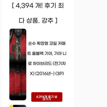
[ 4,394 개! 후기 최
다 상품. 강추 ]
순수 확장형 코일 카매
트 올블랙 기아, 기아 니
로 하이브리드 (전기차
X) (2016년~) (3P)
4,394개 후기 보
러가기