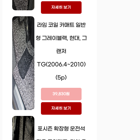
자세히 보기
라임 코일 카매트 일반
형 그레이블랙, 현대, 그
랜저
TG(2006.4~2010)
(5p)
39,830원
자세히 보기
포시즌 확장형 운전석