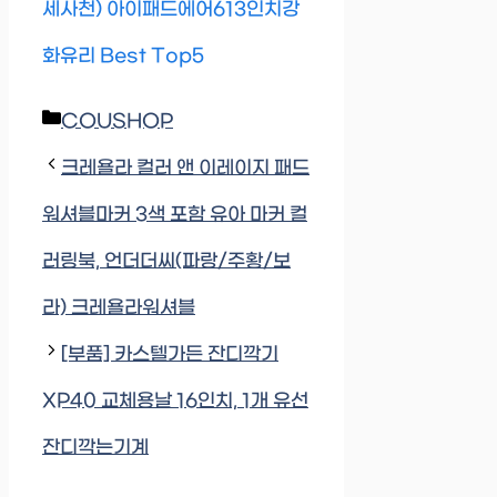
세사천) 아이패드에어613인치강
화유리 Best Top5
Categories
COUSHOP
크레욜라 컬러 앤 이레이지 패드
워셔블마커 3색 포함 유아 마커 컬
러링북, 언더더씨(파랑/주황/보
라) 크레욜라워셔블
[부품] 카스텔가든 잔디깍기
XP40 교체용날 16인치, 1개 유선
잔디깍는기계