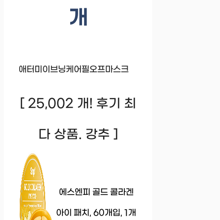
개
애터미이브닝케어필오프마스크
[ 25,002 개! 후기 최
다 상품. 강추 ]
에스엔피 골드 콜라겐
아이 패치, 60개입, 1개