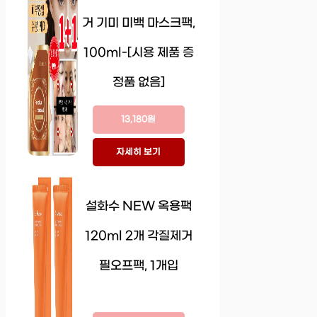
거 기미 미백 마스크팩,
100ml-[시용 제품 증
정품 없음]
13,180원
자세히 보기
설화수 NEW 옥용팩
120ml 2개 각질제거
필오프팩, 1개입