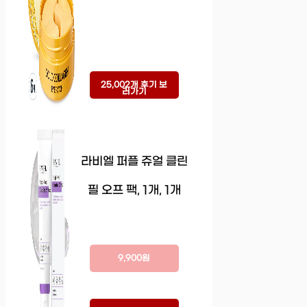
25,002개 후기 보
러가기
라비엘 퍼플 쥬얼 클린
필 오프 팩, 1개, 1개
9,900원