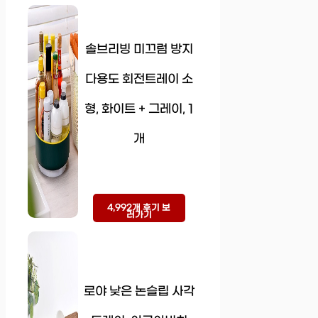
솔브리빙 미끄럼 방지
다용도 회전트레이 소
형, 화이트 + 그레이, 1
개
4,992개 후기 보
러가기
로야 낮은 논슬립 사각