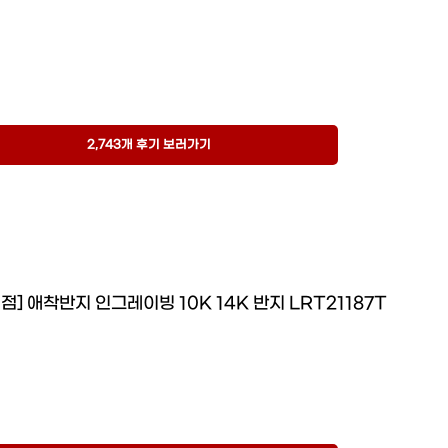
2,743개 후기 보러가기
점] 애착반지 인그레이빙 10K 14K 반지 LRT21187T