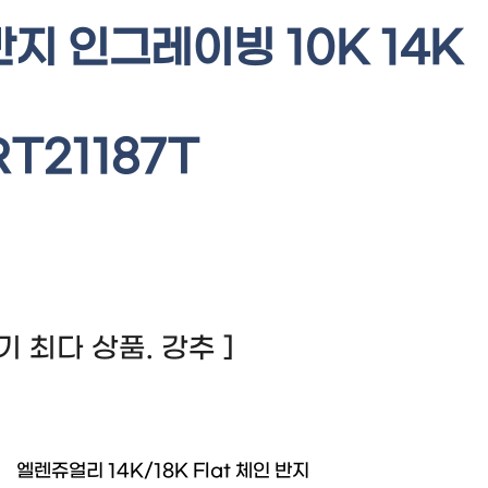
지 인그레이빙 10K 14K
T21187T
 후기 최다 상품. 강추 ]
엘렌쥬얼리 14K/18K Flat 체인 반지