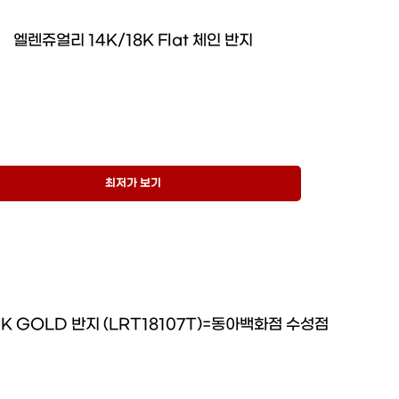
엘렌쥬얼리 14K/18K Flat 체인 반지
최저가 보기
0K GOLD 반지 (LRT18107T)=동아백화점 수성점