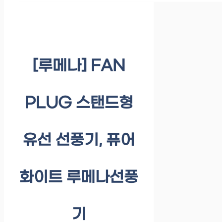
[루메나] FAN
PLUG 스탠드형
유선 선풍기, 퓨어
화이트 루메나선풍
기