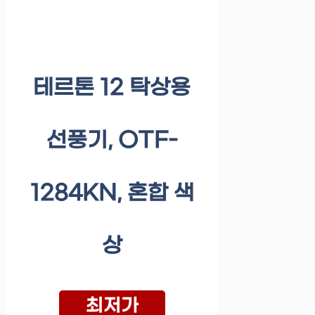
테르톤 12 탁상용
선풍기, OTF-
1284KN, 혼합 색
상
최저가