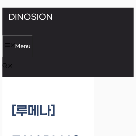
Skip
DINOSION
to
content
Menu
[루메나]