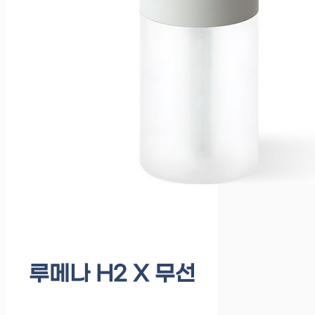
루메나 H2 X 무선