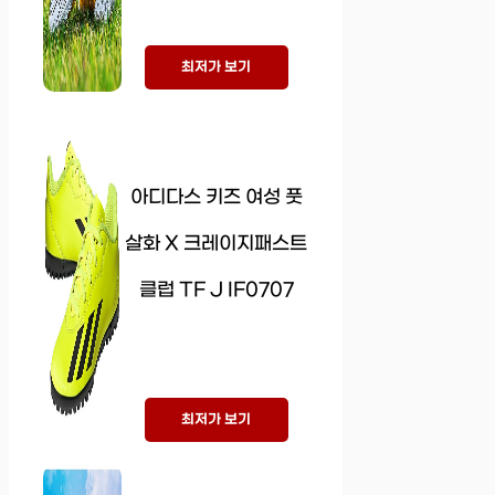
최저가 보기
아디다스 키즈 여성 풋
살화 X 크레이지패스트
클럽 TF J IF0707
최저가 보기