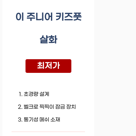
이 주니어 키즈풋
살화
최저가
초경량 설계
벨크로 찍찍이 잠금 장치
통기성 메쉬 소재