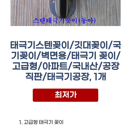
태극기스텐꽂이/깃대꽂이/국
기꽂이/벽면용/태극기 꽂이/
고급형/아파트/국내산/공장
직판/태극기공장, 1개
최저가
고급형 태극기 꽂이