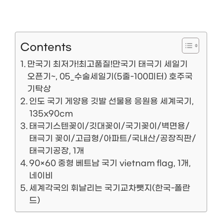
Contents
만국기 최저가!최고품질!만국기 태극기 세일기
오픈기~, 05_수술세일기(5줄-100미터) 호주국
기탁상
인도 국기 게양용 깃발 선물용 응원용 세계국기,
135x90cm
태극기스텐꽂이/깃대꽂이/국기꽂이/벽면용/
태극기 꽂이/고급형/아파트/국내산/공장직판/
태극기공장, 1개
90×60 중형 베트남 국기 vietnam flag, 1개,
네이비
세계각국의 휘날리는 국기교차뺏지(한국-폴란
드)