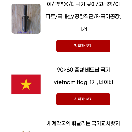
이/벽면용/태극기 꽂이/고급형/아
파트/국내산/공장직판/태극기공장,
1개
최저가 보기
90×60 중형 베트남 국기
vietnam flag, 1개, 네이비
최저가 보기
세계각국의 휘날리는 국기교차뺏지