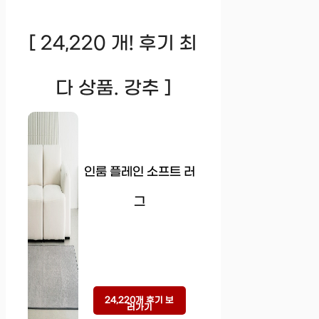
[ 24,220 개! 후기 최
다 상품. 강추 ]
인룸 플레인 소프트 러
그
24,220개 후기 보
러가기