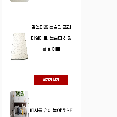
맘앤마음 논슬립 프리
미엄매트, 논슬립 해링
본 화이트
최저가 보기
따사룸 유아 놀이방 PE