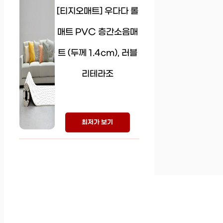
[티지오매트] 우다다 롤
매트 PVC 층간소음매
트 (두께 1.4cm), 러블
리테라조
최저가 보기