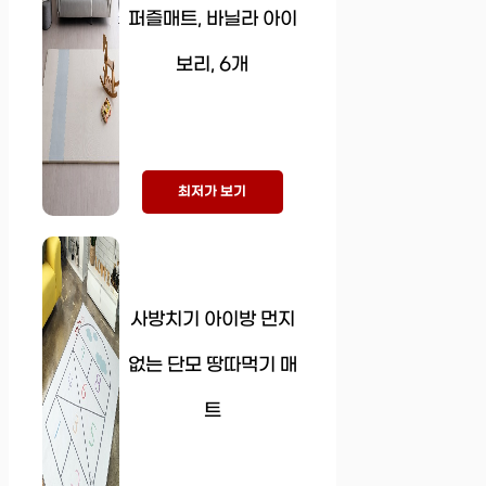
퍼즐매트, 바닐라 아이
보리, 6개
최저가 보기
사방치기 아이방 먼지
없는 단모 땅따먹기 매
트