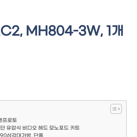
2, MH804-3W, 1개
 맨프로토
4단 유압식 비디오 헤드 모노포드 키트
190삼각대가방, 단품