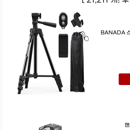
[ 21,211 개!
BANADA 스
맨