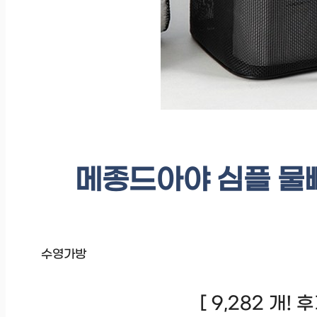
메종드아야 심플 물
수영가방
[ 9,282 개!