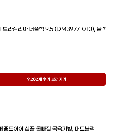
 브라질리아 더플백 9.5 (DM3977-010), 블랙
9,282개 후기 보러가기
메종드아야 심플 물빠짐 목욕가방, 매트블랙