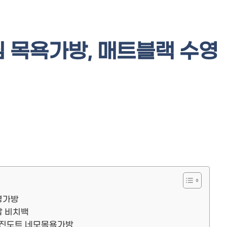
 목욕가방, 매트블랙 수영
영가방
납 비치백
 진도트 네모목욕가방