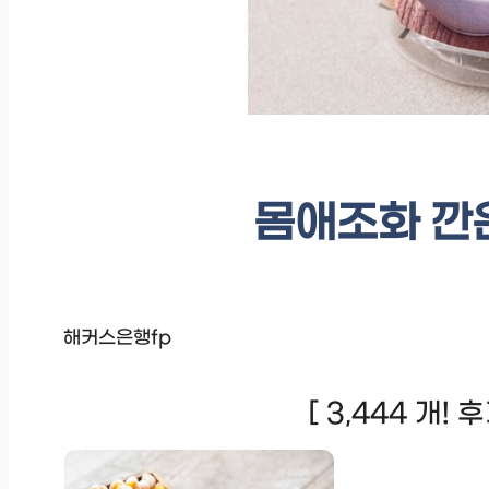
몸애조화 깐은행
해커스은행fp
[ 3,444 개!