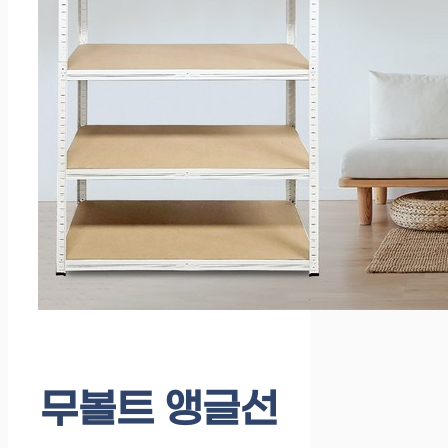
무볼트 앵글선