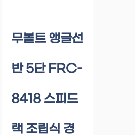
무볼트 앵글선
반 5단 FRC-
8418 스피드
랙 조립식 경