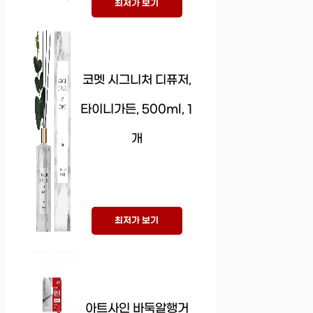
최저가 보기
코멧 시그니처 디퓨저,
타이니가든, 500ml, 1
개
최저가 보기
아트사인 바둑알행거