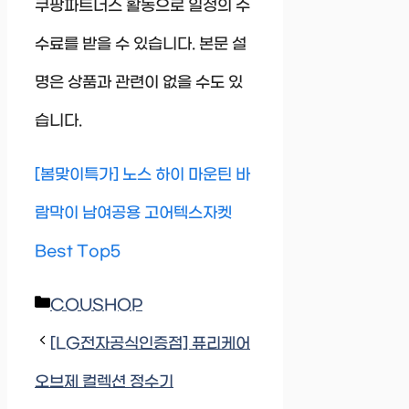
쿠팡파트너스 활동으로 일정의 수
수료를 받을 수 있습니다. 본문 설
명은 상품과 관련이 없을 수도 있
습니다.
[봄맞이특가] 노스 하이 마운틴 바
람막이 남여공용 고어텍스자켓
Best Top5
Categories
COUSHOP
[LG전자공식인증점] 퓨리케어
오브제 컬렉션 정수기