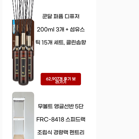
쿤달 퍼퓸 디퓨저
200ml 3개 + 섬유스
틱 15개 세트, 클린솝향
62,907개 후기 보
러가기
무볼트 앵글선반 5단
FRC-8418 스피드랙
조립식 경량랙 펜트리