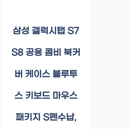
삼성 갤럭시탭 S7
S8 공용 콤비 북커
버 케이스 블루투
스 키보드 마우스
패키지 S펜수납,