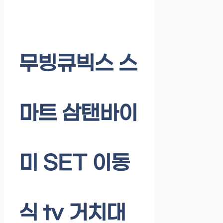
무빙큐빅스 스
마트 삼탠바이
미 SET 이동
식 tv 거치대