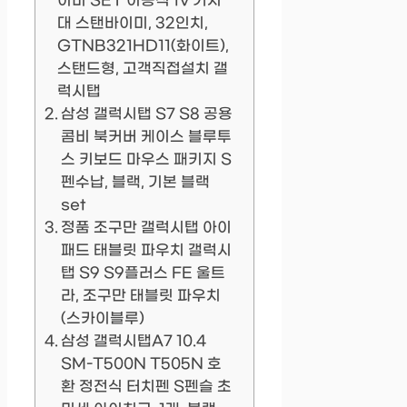
이미 SET 이동식 tv 거치
대 스탠바이미, 32인치,
GTNB321HD11(화이트),
스탠드형, 고객직접설치 갤
럭시탭
삼성 갤럭시탭 S7 S8 공용
콤비 북커버 케이스 블루투
스 키보드 마우스 패키지 S
펜수납, 블랙, 기본 블랙
set
정품 조구만 갤럭시탭 아이
패드 태블릿 파우치 갤럭시
탭 S9 S9플러스 FE 울트
라, 조구만 태블릿 파우치
(스카이블루)
삼성 갤럭시탭A7 10.4
SM-T500N T505N 호
환 정전식 터치펜 S펜슬 초