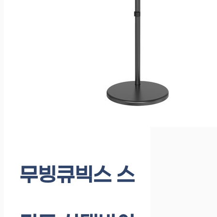
무빙큐빅스 스