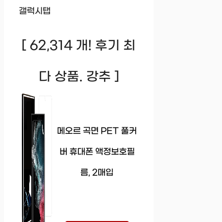
갤럭시탭
[ 62,314 개! 후기 최
다 상품. 강추 ]
메오르 곡면 PET 풀커
버 휴대폰 액정보호필
름, 2매입