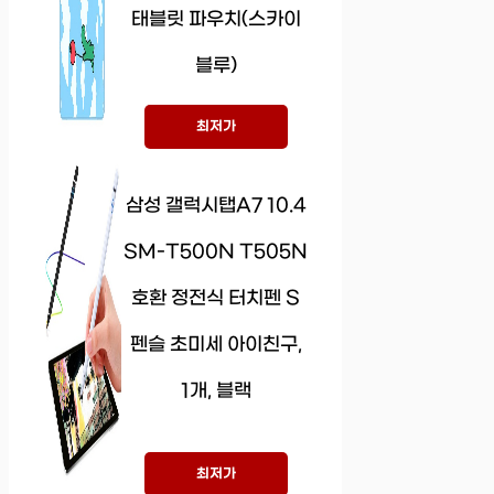
태블릿 파우치(스카이
블루)
최저가
삼성 갤럭시탭A7 10.4
SM-T500N T505N
호환 정전식 터치펜 S
펜슬 초미세 아이친구,
1개, 블랙
최저가