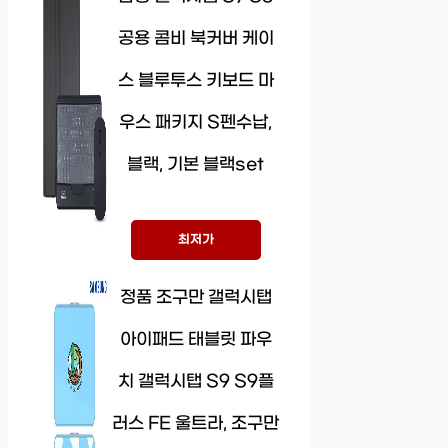
공용 콤비 북커버 케이
스 블루투스 키보드 마
우스 패키지 S펜수납,
블랙, 기본 블랙set
최저가
정품 조구만 갤럭시탭
아이패드 태블릿 파우
치 갤럭시탭 S9 S9플
러스 FE 울트라, 조구만