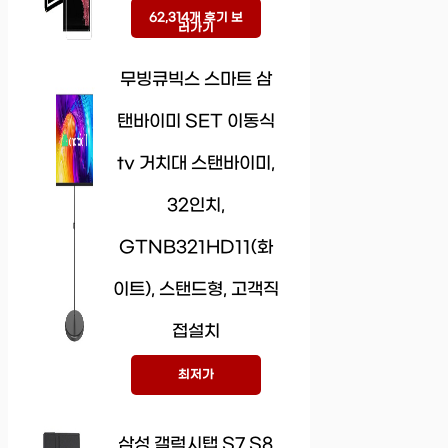
62,314개 후기 보
러가기
무빙큐빅스 스마트 삼
탠바이미 SET 이동식
tv 거치대 스탠바이미,
32인치,
GTNB321HD11(화
이트), 스탠드형, 고객직
접설치
최저가
삼성 갤럭시탭 S7 S8