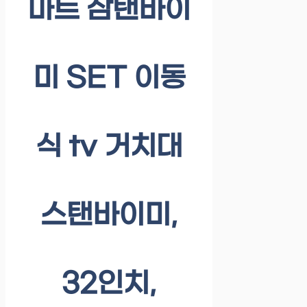
마트 삼탠바이
미 SET 이동
식 tv 거치대
스탠바이미,
32인치,