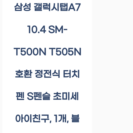
삼성 갤럭시탭A7
10.4 SM-
T500N T505N
호환 정전식 터치
펜 S펜슬 초미세
아이친구, 1개, 블