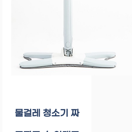
물걸레 청소기 짜