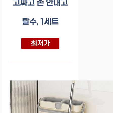
고짜고 손 안대고
탈수, 1세트
최저가