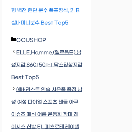
형 벽천 현관 분수 폭포장식, 2. B
실내미니분수 Best Top5
Categories
COUSHOP
ELLE Homme (엘르옴므) 남
성지갑 8601501-1 닥스명함지갑
Best Top5
에버라스트 인솔 사은품 증정 남
성 여성 다이얼 스포츠 샌들 아쿠
아슈즈 메쉬 여름 운동화 장마 레
이시스 신발 EL 피츠로테 레이첼