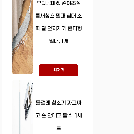
무타공마켓 길이조절
틈새청소 밀대 침대 소
파 밑 먼지제거 핸디형
밀대, 1개
최저가
물걸레 청소기 짜고짜
고 손 안대고 탈수, 1세
트