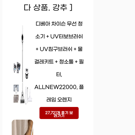
다 상품. 강추 ]
디베아 차이슨 무선 청
소기 + UV터보브러쉬
+ UV침구브러쉬 + 물
걸레키트 + 청소툴 + 필
터,
ALLNEW22000, 플
레임 오렌지
27,721개 후기 보
러가기