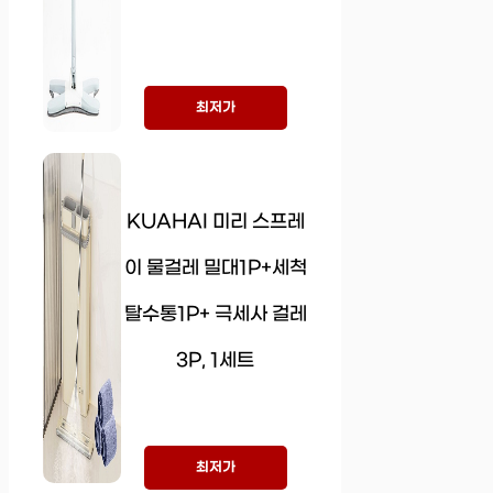
최저가
KUAHAI 미리 스프레
이 물걸레 밀대1P+세척
탈수통1P+ 극세사 걸레
3P, 1세트
최저가