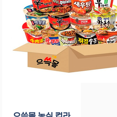
으쓱몰 농심 컵라