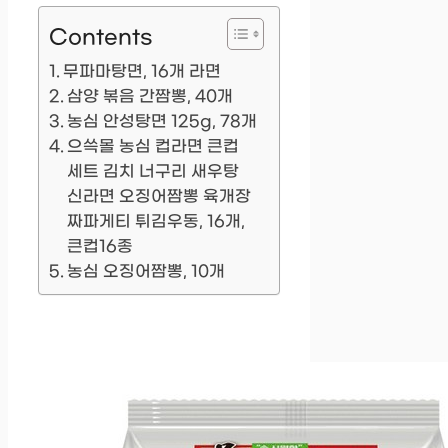
Contents
무파마탕면, 16개 라면
삼양 볶음 간짬뽕, 40개
농심 안성탕면 125g, 78개
으쓱몰 농심 컵라면 큰컵
세트 김치 너구리 새우탕
신라면 오징어짬뽕 육개장
짜파게티 튀김우동, 16개,
큰컵16종
농심 오징어짬뽕, 10개