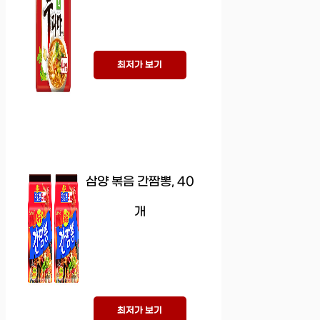
최저가 보기
삼양 볶음 간짬뽕, 40
개
최저가 보기