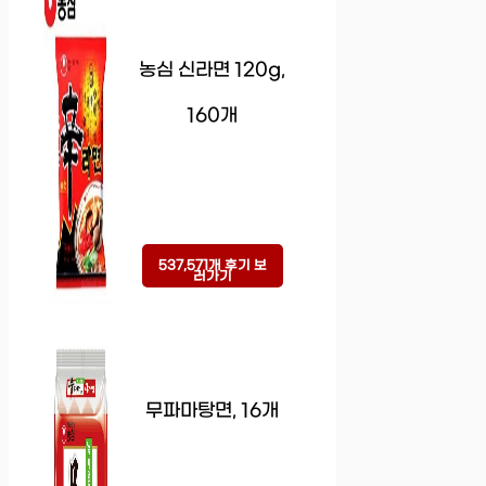
농심 신라면 120g,
160개
537,571개 후기 보
러가기
무파마탕면, 16개