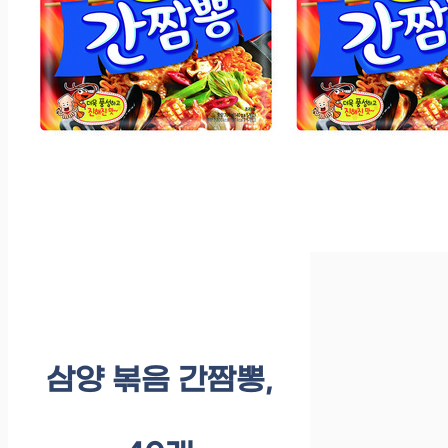
삼양 볶음 간짬뽕,