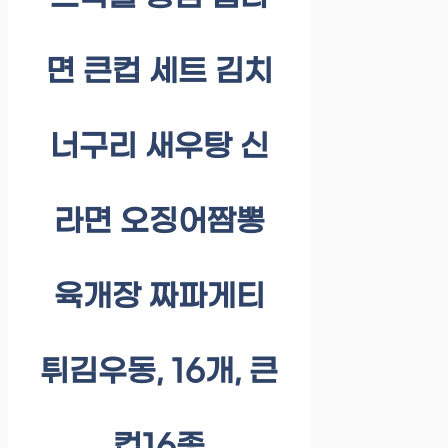
면 큰컵 세트 김치
너구리 새우탕 신
라면 오징어짬뽕
육개장 짜파게티
튀김우동, 16개, 큰
컵16종