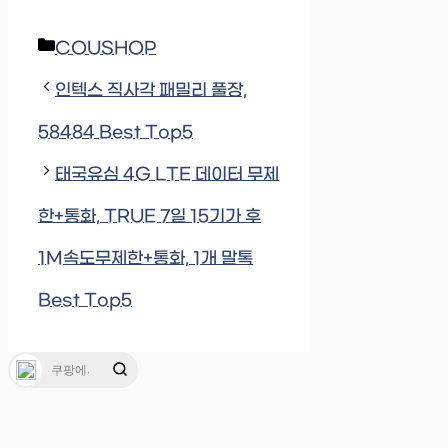
Categories
COUSHOP
인텍스 직사각 패밀리 풀장,
58484 Best Top5
태국유심 4G LTE 데이터 무제
한+통화, TRUE 7일 15기가 후
1M속도무제한+통화, 1개 말톡
Best Top5