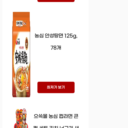
농심 안성탕면 125g,
78개
최저가 보기
으쓱몰 농심 컵라면 큰