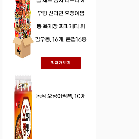
컵 세트 김치 너구리 새
우탕 신라면 오징어짬
뽕 육개장 짜파게티 튀
김우동, 16개, 큰컵16종
최저가 보기
농심 오징어짬뽕, 10개