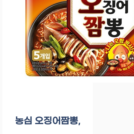
농심 오징어짬뽕,