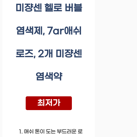
미쟝센 헬로 버블
염색제, 7ar애쉬
로즈, 2개 미쟝센
염색약
최저가
애쉬 톤이 도는 부드러운 로