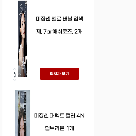
미쟝센 헬로 버블 염색
제, 7ar애쉬로즈, 2개
최저가 보기
미쟝센 퍼펙트 컬러 4N
딥브라운, 1개