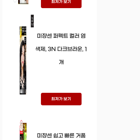
최저가 보기
미쟝센 퍼펙트 컬러 염
색제, 3N 다크브라운, 1
개
최저가 보기
미쟝센 쉽고 빠른 거품