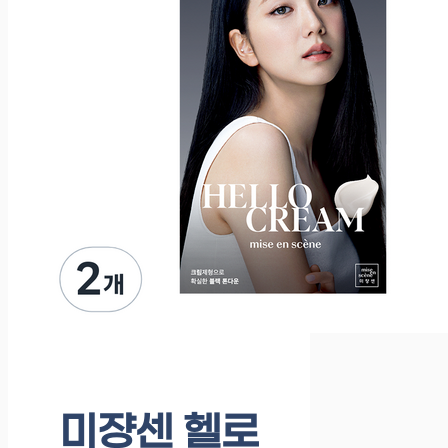
미쟝센 헬로