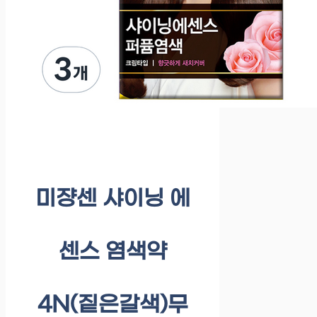
미쟝센 샤이닝 에
센스 염색약
4N(짙은갈색)무