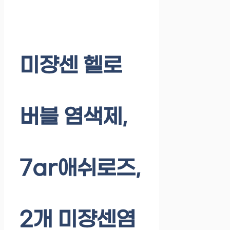
미쟝센 헬로
버블 염색제,
7ar애쉬로즈,
2개 미쟝센염