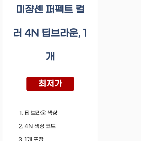
미쟝센 퍼펙트 컬
러 4N 딥브라운, 1
개
최저가
딥 브라운 색상
4N 색상 코드
1개 포장