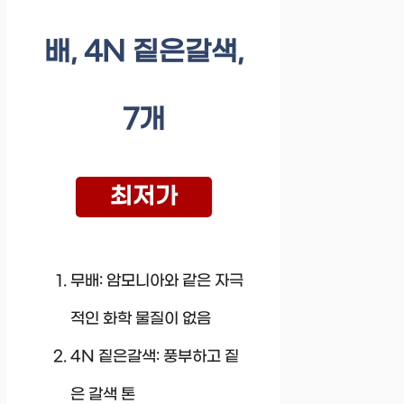
배, 4N 짙은갈색,
7개
최저가
무배: 암모니아와 같은 자극
적인 화학 물질이 없음
4N 짙은갈색: 풍부하고 짙
은 갈색 톤