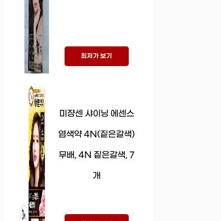
최저가 보기
미쟝센 샤이닝 에센스
염색약 4N(짙은갈색)
무배, 4N 짙은갈색, 7
개