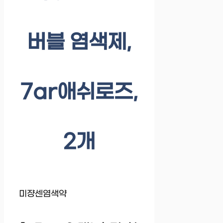
버블 염색제,
7ar애쉬로즈,
2개
미쟝센염색약