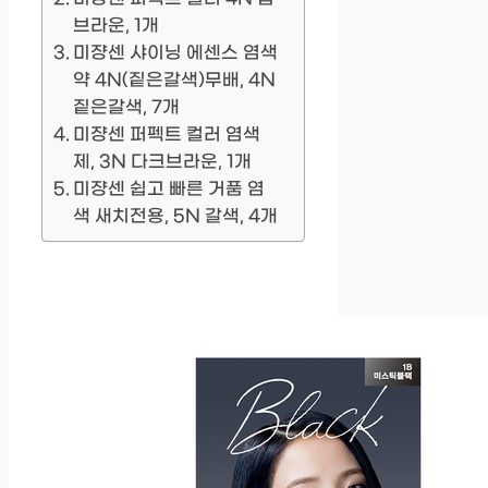
브라운, 1개
미쟝센 샤이닝 에센스 염색
약 4N(짙은갈색)무배, 4N
짙은갈색, 7개
미쟝센 퍼펙트 컬러 염색
제, 3N 다크브라운, 1개
미쟝센 쉽고 빠른 거품 염
색 새치전용, 5N 갈색, 4개