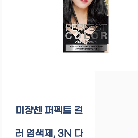
미쟝센 퍼펙트 컬
러 염색제, 3N 다