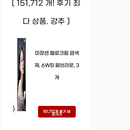
[ 151,712 개! 후기 최
다 상품. 강추 ]
미쟝센 헬로크림 염색
제, 6WB 웜브라운, 3
개
151,712개 후기 보
러가기