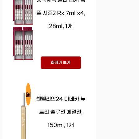
동국제약 멜라 캡처 앰
플 시즌2 Rx 7ml x4,
28ml, 1개
최저가 보기
센텔리안24 마데카 뉴
트리 솔루션 에멀젼,
150ml, 1개