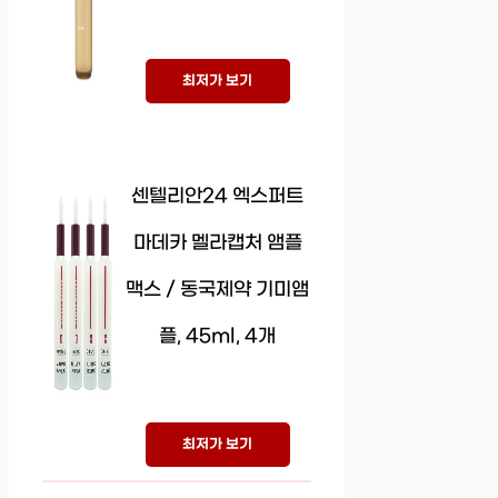
최저가 보기
센텔리안24 엑스퍼트
마데카 멜라캡처 앰플
맥스 / 동국제약 기미앰
플, 45ml, 4개
최저가 보기