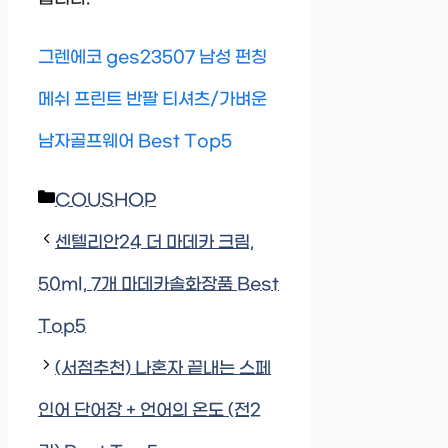
그렌에코 ges23507 남성 펀칭
메쉬 프린트 반팔 티셔츠/가벼운
남자골프웨어 Best Top5
Categories
COUSHOP
센텔리안24 더 마데카 크림,
50ml, 7개 마데카솔화장품 Best
Top5
(서점추천) 나혼자 끝내는 스페
인어 단어장 + 언어의 온도 (전2