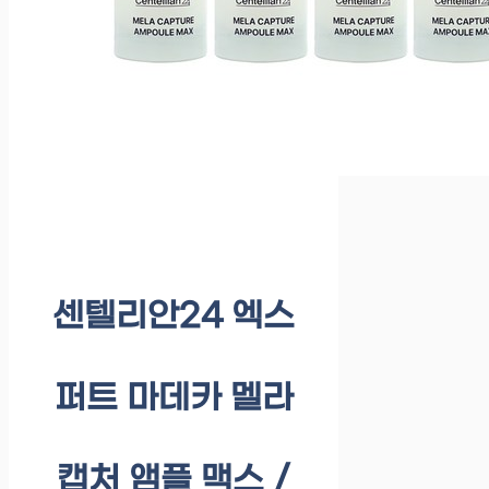
센텔리안24 엑스
퍼트 마데카 멜라
캡처 앰플 맥스 /