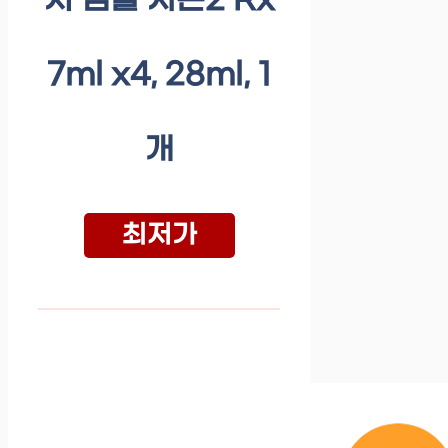
처 앰플 시즌2 Rx
7ml x4, 28ml, 1
개
최저가