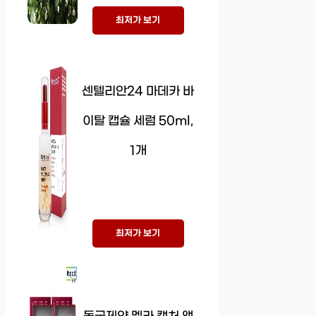
최저가 보기
센텔리안24 마데카 바
이탈 캡슐 세럼 50ml,
1개
최저가 보기