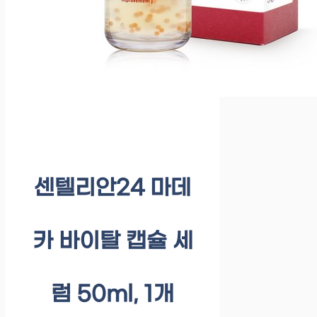
센텔리안24 마데
카 바이탈 캡슐 세
럼 50ml, 1개