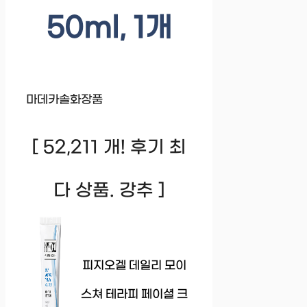
50ml, 1개
마데카솔화장품
[ 52,211 개! 후기 최
다 상품. 강추 ]
피지오겔 데일리 모이
스쳐 테라피 페이셜 크