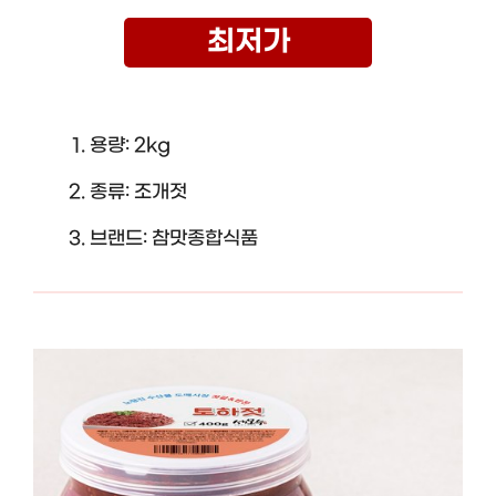
최저가
용량: 2kg
종류: 조개젓
브랜드: 참맛종합식품