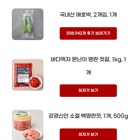
국내산 애호박, 2개입, 1개
338,942개 후기 보러가기
바다먹자 몬난이 명란 젓갈, 1kg, 1
개
최저가 보기
강경신안 소절 백명란젓, 1개, 500g
최저가 보기