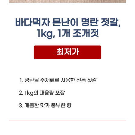
바다먹자 몬난이 명란 젓갈,
1kg, 1개 조개젓
최저가
명란을 주재료로 사용한 전통 젓갈
1kg의 대용량 포장
매콤한 맛과 풍부한 향