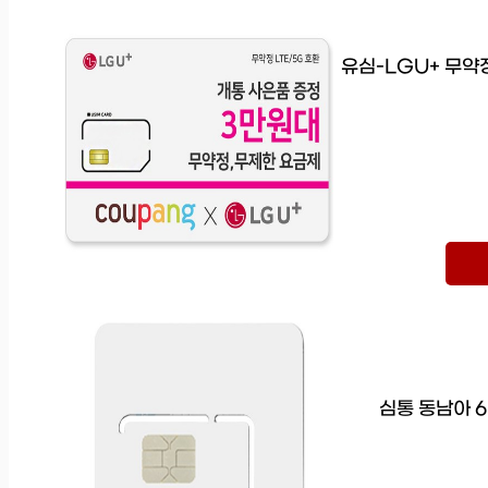
유심-LGU+ 무
심통 동남아 6