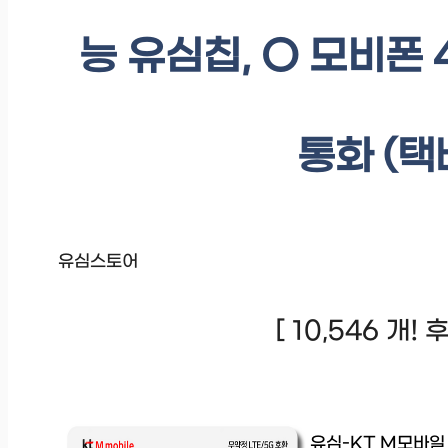
능 유심칩, O 모비폰 
통화 (택배
유심스토어
[ 10,546 개!
유심-KT M모바일