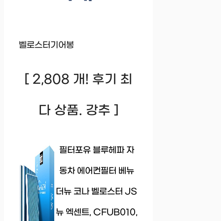
벨로스터기어봉
[ 2,808 개! 후기 최
다 상품. 강추 ]
필터포유 블루헤파 자
동차 에어컨필터 베뉴
더뉴 코나 벨로스터 JS
뉴 엑센트, CFUB010,