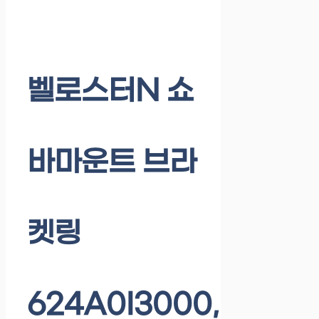
벨로스터N 쇼
바마운트 브라
켓링
624A0I3000,