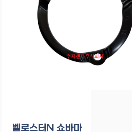
벨로스터N 쇼바마