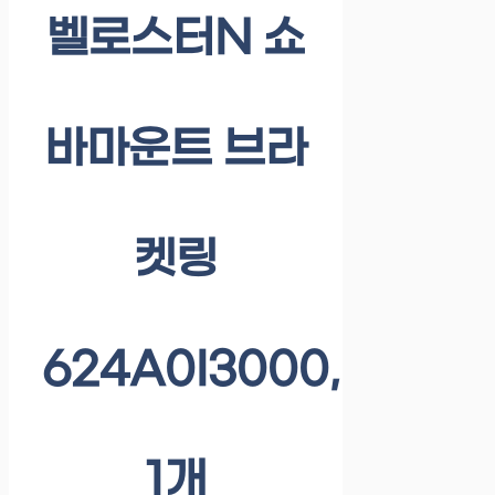
벨로스터N 쇼
바마운트 브라
켓링
624A0I3000,
1개