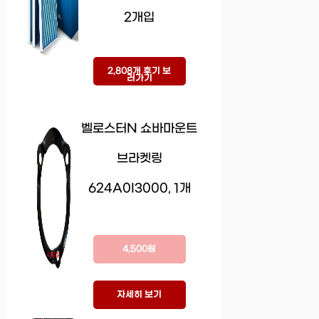
2개입
2,808개 후기 보
러가기
벨로스터N 쇼바마운트
브라켓링
624A0I3000, 1개
4,500원
자세히 보기