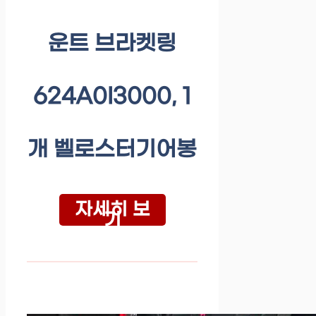
운트 브라켓링
624A0I3000, 1
개 벨로스터기어봉
자세히 보
기