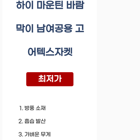
하이 마운틴 바람
막이 남여공용 고
어텍스자켓
최저가
방풍 소재
흡습 발산
가벼운 무게