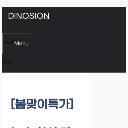
Skip
DINOSION
to
content
Menu
[봄맞이특가]