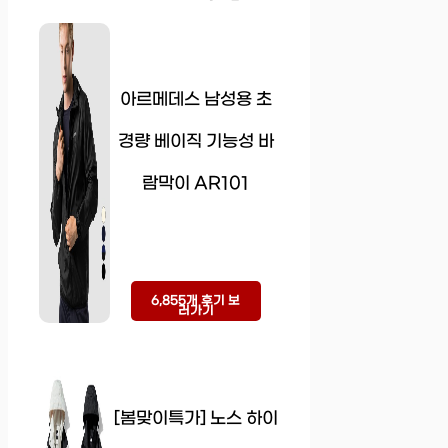
아르메데스 남성용 초
경량 베이직 기능성 바
람막이 AR101
6,855개 후기 보
러가기
[봄맞이특가] 노스 하이