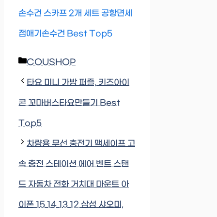
손수건 스카프 2개 세트 공항면세
점애기손수건 Best Top5
Categories
COUSHOP
타요 미니 가방 퍼즐, 키즈아이
콘 꼬마버스타요만들기 Best
Top5
차량용 무선 충전기 맥세이프 고
속 충전 스테이션 에어 벤트 스탠
드 자동차 전화 거치대 마운트 아
이폰 15 14 13 12 삼성 샤오미,