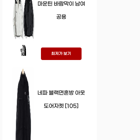
마운틴 바람막이 남여
공용
최저가 보기
네파 블랙면혼방 아웃
도어자켓 [105]