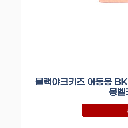
블랙야크키즈 아동용 BKS
몽벨