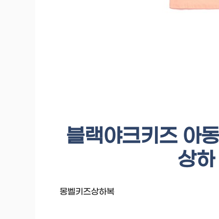
블랙야크키즈 아동용
상하
몽벨키즈상하복