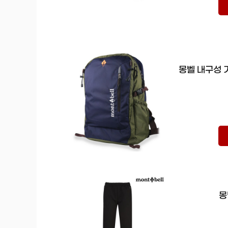
몽벨 내구성 기
몽