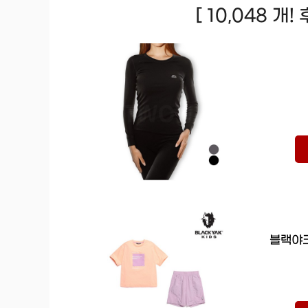
[ 10,048 개
블랙야크