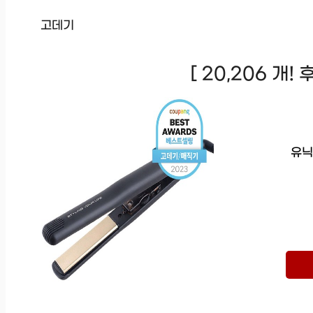
고데기
[ 20,206 개!
유닉