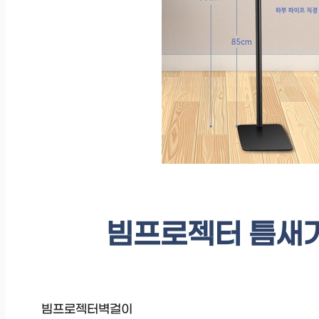
빔프로젝터 틈새거
빔프로젝터벽걸이