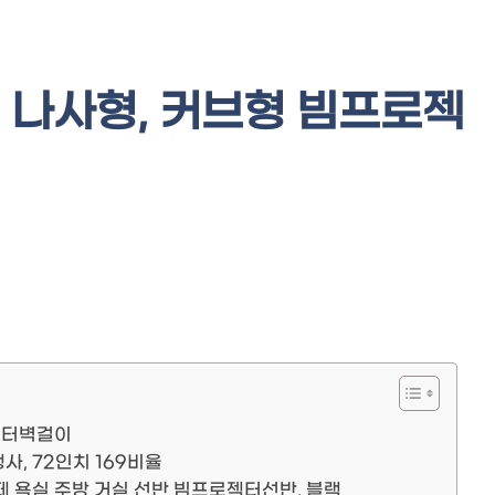
나사형, 커브형 빔프로젝
젝터벽걸이
, 72인치 169비율
 욕실 주방 거실 선반 빔프로젝터선반, 블랙