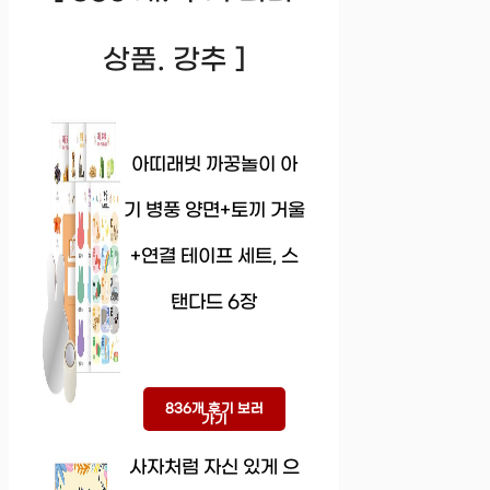
상품. 강추 ]
아띠래빗 까꿍놀이 아
기 병풍 양면+토끼 거울
+연결 테이프 세트, 스
탠다드 6장
836개 후기 보러
가기
사자처럼 자신 있게 으