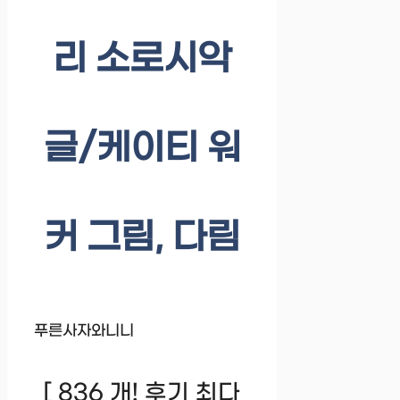
리 소로시악
글/케이티 워
커 그림, 다림
푸른사자와니니
[ 836 개! 후기 최다