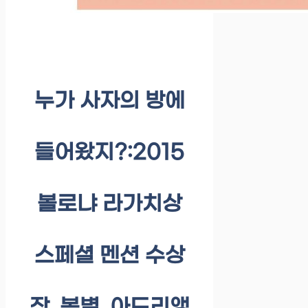
누가 사자의 방에
들어왔지?:2015
볼로냐 라가치상
스페셜 멘션 수상
작, 봄볕, 아드리앵