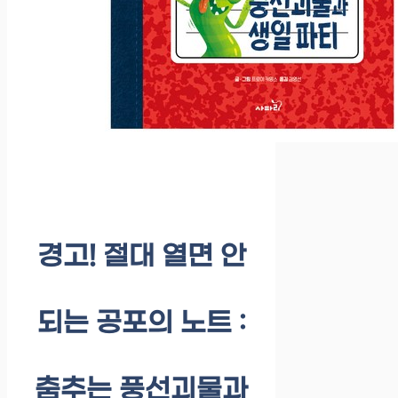
경고! 절대 열면 안
되는 공포의 노트 :
춤추는 풍선괴물과