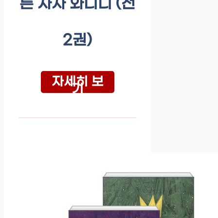
른 사자 와니니 (전
2권)
자세히 보
기