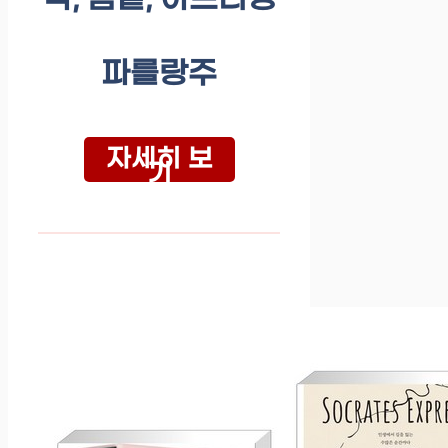
파를랑주
자세히 보
기