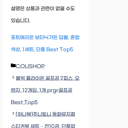
설명은 상품과 관련이 없을 수도
있습니다.
포트메리온 보타닉가든 딥볼, 혼합
색상, 1세트, 단품 Best Top5
Categories
COUSHOP
볼빅 플라이온 골프공 2피스, 오
렌지, 12개입, 1개 prgr골프공
Best Top5
[하나북]주니토니 동화뮤지컬
스티커북 세트 – 전10권, 단품없