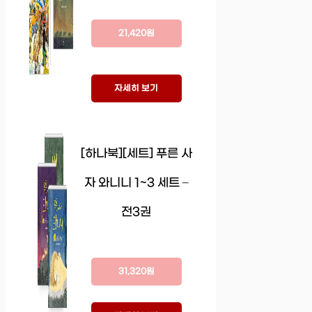
21,420원
자세히 보기
[하나북][세트] 푸른 사
자 와니니 1~3 세트 –
전3권
31,320원