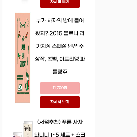
자세히 보기
누가 사자의 방에 들어
왔지?:2015 볼로냐 라
가치상 스페셜 멘션 수
상작, 봄볕, 아드리앵 파
를랑주
11,700원
자세히 보기
(서점추천) 푸른 사자
와니니 1~5 세트 + 소크