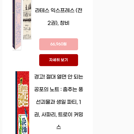
라테스 익스프레스 (전
2권), 창비
66,960원
자세히 보기
경고! 절대 열면 안 되는
공포의 노트 : 춤추는 풍
선괴물과 생일 파티, 1
권, 사파리, 트로이 커밍
스