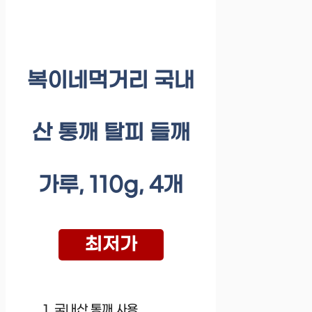
복이네먹거리 국내
산 통깨 탈피 들깨
가루, 110g, 4개
최저가
국내산 통깨 사용