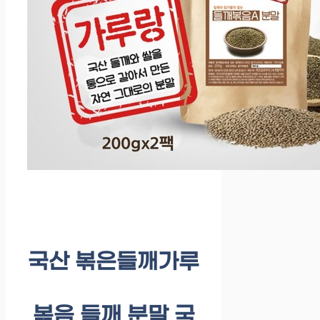
국산 볶은들깨가루
볶음 들깨 분말 국