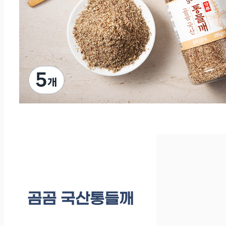
곰곰 국산통들깨