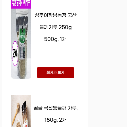
상주이장님농장 국산
들깨가루 250g
500g, 1개
최저가 보기
곰곰 국산통들깨 가루,
150g, 2개