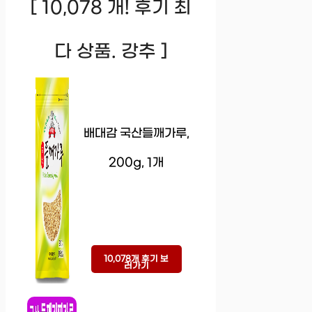
[ 10,078 개! 후기 최
다 상품. 강추 ]
배대감 국산들깨가루,
200g, 1개
10,078개 후기 보
러가기