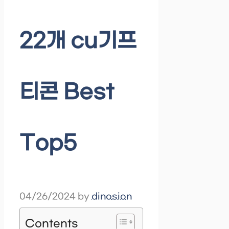
22개 cu기프
티콘 Best
Top5
04/26/2024
by
dinosion
Contents