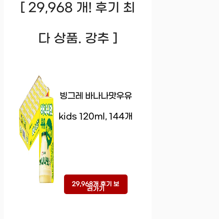
[ 29,968 개! 후기 최
다 상품. 강추 ]
빙그레 바나나맛우유
kids 120ml, 144개
29,968개 후기 보
러가기