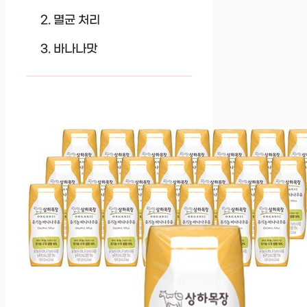
멸균 처리
바나나맛