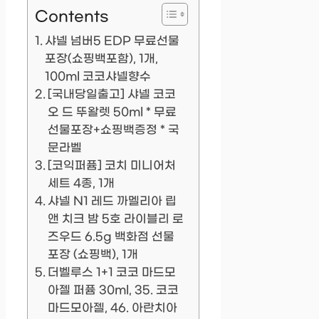
Contents
샤넬 넘버5 EDP 무료선물
포장(쇼핑백포함), 1개,
100ml 코코샤넬향수
[국내당일출고] 샤넬 코코
오 드 뚜왈렛 50ml * 무료
선물포장+쇼핑백증정 * 국
문라벨
[코익퍼퓸] 코치 미니어처
세트 4종, 1개
샤넬 N1 레드 까멜리아 립
앤 치크 밤 5호 라이블리 로
즈우드 6.5g 백화점 선물
포장 (쇼핑백), 1개
더벨루스 1+1 코코 마드모
아젤 퍼퓸 30ml, 35. 코코
마드모아젤, 46. 아란치아