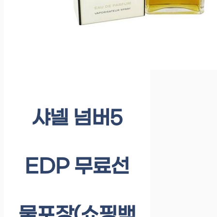
샤넬 넘버5
EDP 무료선
물포장(쇼핑백