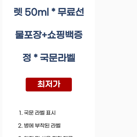
렛 50ml * 무료선
물포장+쇼핑백증
정 * 국문라벨
최저가
국문 라벨 표시
병에 부착된 라벨