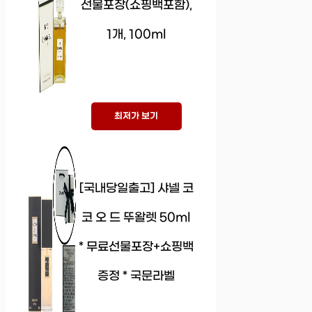
선물포장(쇼핑백포함),
1개, 100ml
최저가 보기
[국내당일출고] 샤넬 코
코 오 드 뚜왈렛 50ml
* 무료선물포장+쇼핑백
증정 * 국문라벨