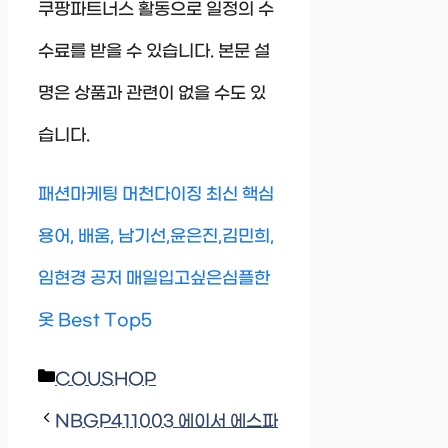
쿠팡파트너스 활동으로 일정의 수
수료를 받을 수 있습니다. 본문 설
명은 상품과 관련이 없을 수도 있
습니다.
패션마케팅 머천다이징 최신 핵심
용어, 배움, 남기선,윤은진,김민희,
임현경 공저 매일입고싶은심플한
옷 Best Top5
Categories
COUSHOP
NBGP411003 에이서 에스파