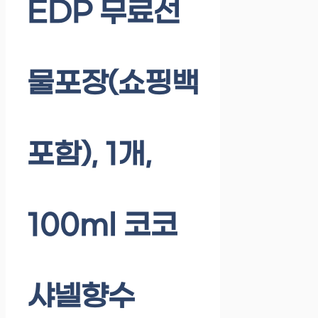
EDP 무료선
물포장(쇼핑백
포함), 1개,
100ml 코코
샤넬향수