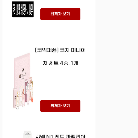
최저가 보기
[코익퍼퓸] 코치 미니어
처 세트 4종, 1개
최저가 보기
샤넬 N1 레드 까멜리아