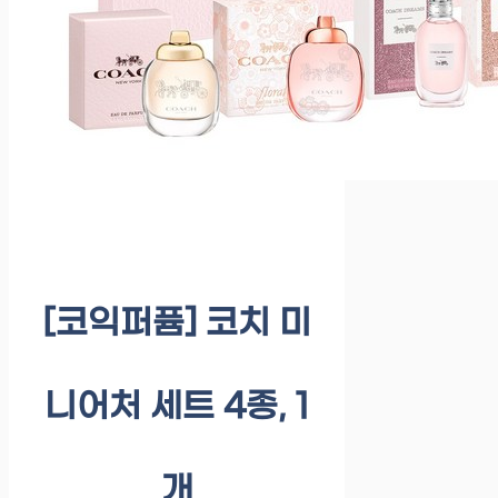
[코익퍼퓸] 코치 미
니어처 세트 4종, 1
개