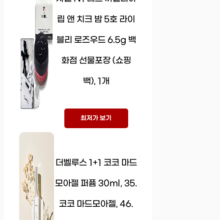
립 앤 치크 밤 5호 라이
블리 로즈우드 6.5g 백
화점 선물포장 (쇼핑
백), 1개
최저가 보기
더벨루스 1+1 코코 마드
모아젤 퍼퓸 30ml, 35.
코코 마드모아젤, 46.