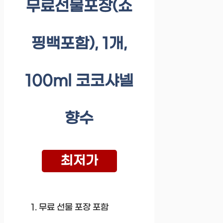
무료선물포장(쇼
핑백포함), 1개,
100ml 코코샤넬
향수
최저가
무료 선물 포장 포함