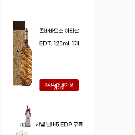
존바바토스 아티산
EDT, 125ml, 1개
34,144개 후기 보
러가기
샤넬 넘버5 EDP 무료