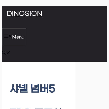
Skip
DINOSION
to
content
Menu
샤넬 넘버5