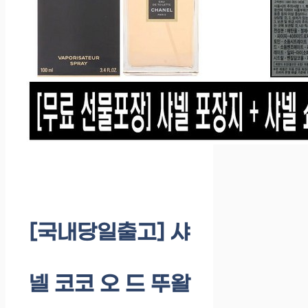
[국내당일출고] 샤
넬 코코 오 드 뚜왈