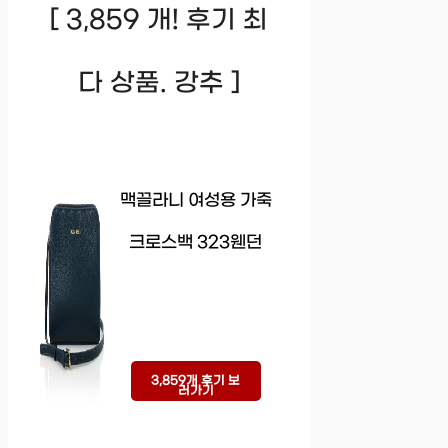
[ 3,859 개! 후기 최
다 상품. 강추 ]
맥끌라니 여성용 가죽
크로스백 323웬던
3,859개 후기 보
러가기