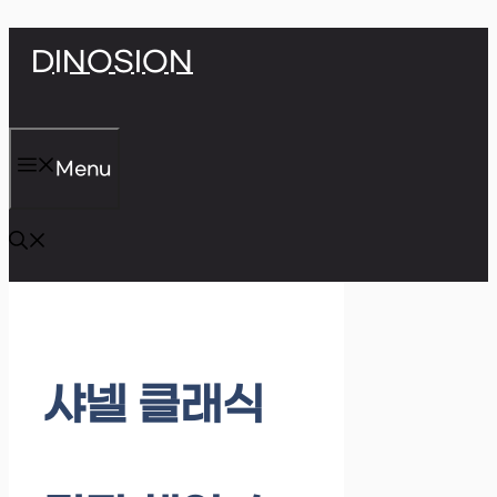
Skip
DINOSION
to
content
Menu
샤넬 클래식