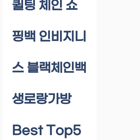
퀼팅 체인 쇼
핑백 인비지니
스 블랙체인백
생로랑가방
Best Top5