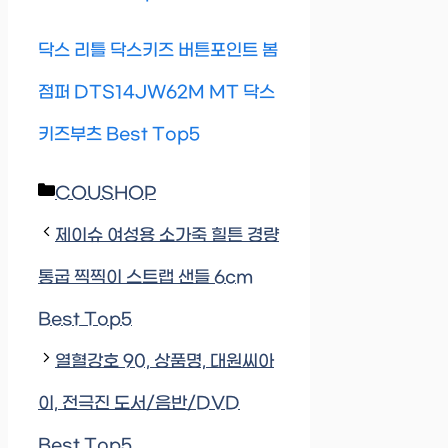
닥스 리틀 닥스키즈 버튼포인트 봄
점퍼 DTS14JW62M MT 닥스
키즈부츠 Best Top5
Categories
COUSHOP
제이슈 여성용 소가죽 힐튼 경량
통굽 찍찍이 스트랩 샌들 6cm
Best Top5
열혈강호 90, 상품명, 대원씨아
이, 전극진 도서/음반/DVD
Best Top5