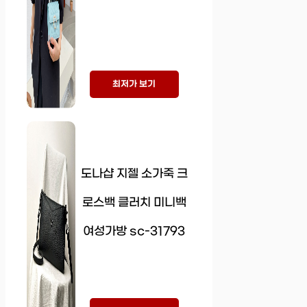
최저가 보기
도나샵 지젤 소가죽 크
로스백 클러치 미니백
여성가방 sc-31793