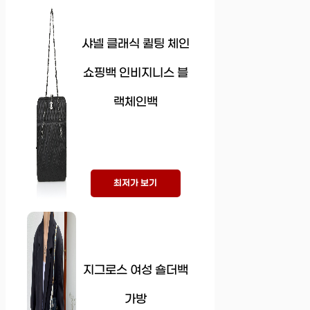
샤넬 클래식 퀼팅 체인
쇼핑백 인비지니스 블
랙체인백
최저가 보기
지그로스 여성 숄더백
가방