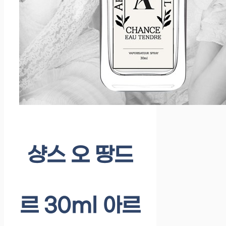
샹스 오 땅드
르 30ml 아르