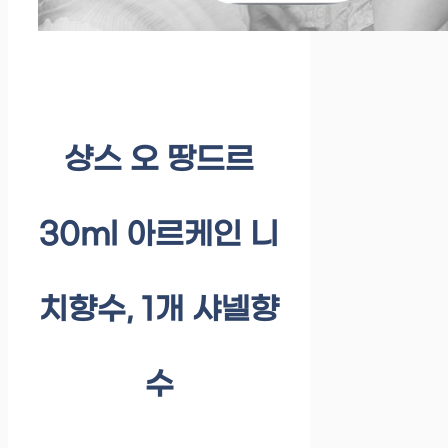
샹스 오 땅드르
30ml 아르케인 니
치향수, 1개 샤넬향
수