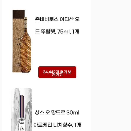
존바바토스 아티산 오
드 뚜왈렛, 75ml, 1개
34,442개 후기 보
러가기
샹스 오 땅드르 30ml
아르케인 니치향수, 1개