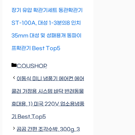
장기 유압 확관기세트 동관확관기
ST-100A, 대성 1-3분의8 인치
35mm 대성 및 성패용개 동파이
프확관기 Best Top5
Categories
COUSHOP
이동식 미니 냉풍기 에어컨 에어
쿨러 가정용 시스템 바닥 반려동물
휴대용, 1) 미국 220V 업소용냉풍
기 Best Top5
곰곰 간편 조각수박, 300g, 3