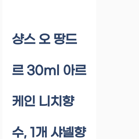
샹스 오 땅드
르 30ml 아르
케인 니치향
수, 1개 샤넬향