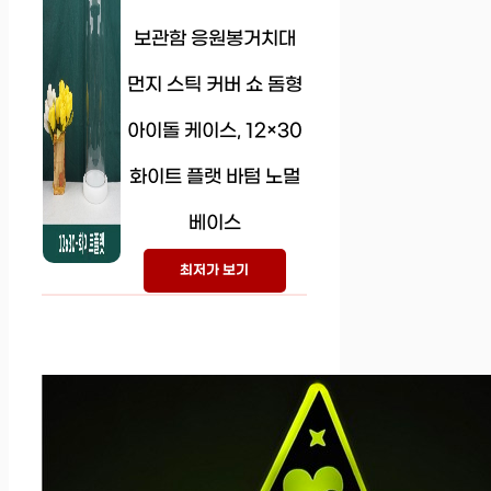
보관함 응원봉거치대
먼지 스틱 커버 쇼 돔형
아이돌 케이스, 12×30
화이트 플랫 바텀 노멀
베이스
최저가 보기