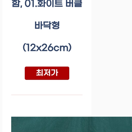
함, 01.화이트 버클
바닥형
(12x26cm)
최저가