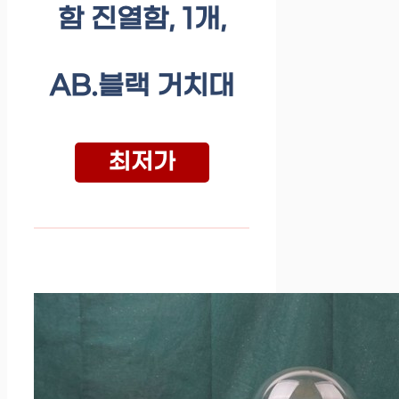
함 진열함, 1개,
AB.블랙 거치대
최저가