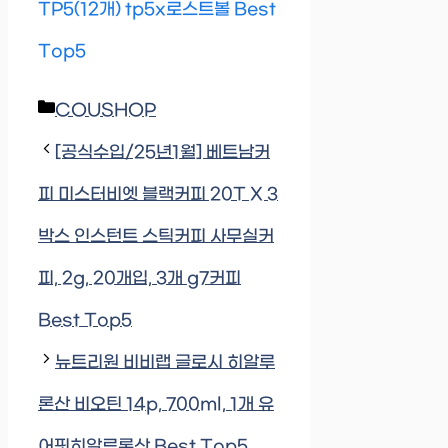
TP5(12개) tp5x로스트볼 Best
Top5
Categories
COUSHOP
[공식수입/25년1월] 베트남커
피 미스터비엣 블랙커피 20T X 3
박스 인스턴트 스틱커피 사무실커
피, 2g, 20개입, 3개 g7커피
Best Top5
뉴트리원 비비랩 글로시 히알루
론산 비오틴 14p, 700ml, 1개 유
어핏히알루론산 Best Top5