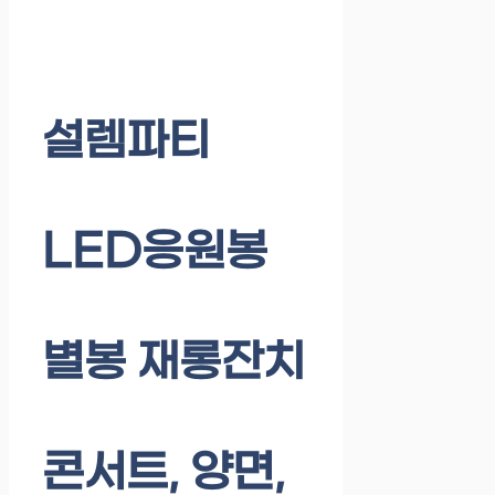
설렘파티
LED응원봉
별봉 재롱잔치
콘서트, 양면,