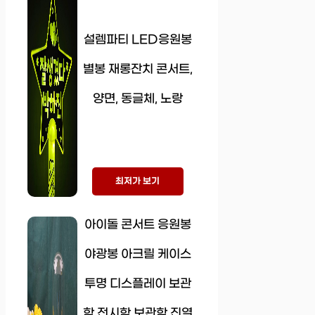
설렘파티 LED응원봉
별봉 재롱잔치 콘서트,
양면, 동글체, 노랑
최저가 보기
아이돌 콘서트 응원봉
야광봉 아크릴 케이스
투명 디스플레이 보관
함 전시함 보관함 진열