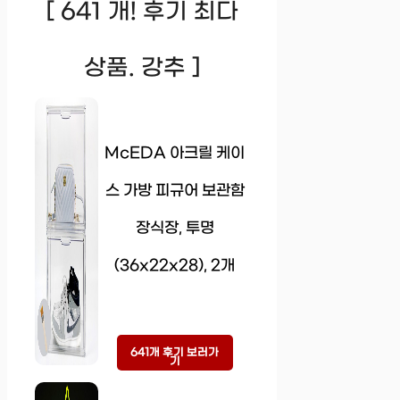
[ 641 개! 후기 최다
상품. 강추 ]
McEDA 아크릴 케이
스 가방 피규어 보관함
장식장, 투명
(36x22x28), 2개
641개 후기 보러가
기