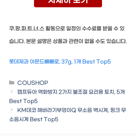
자세히 보기
쿠.팡.파.트.너.스 활동으로 일정의 수수료를 받을 수 있
습니다. 본문 설명은 상품과 관련이 없을 수도 있습니다.
롯데제과 아몬드빼빼로, 37g, 1개 Best Top5
Categories
COUSHOP
캠프듀아 액화방지 2가지 불조절 요리용 토치, 5개
Best Top5
KM데코 해바라기부엉이Q 무소음 벽시계, 핑크 무
소음시계 Best Top5