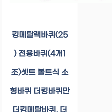
킹메탈랙바퀴(25
) 전용바퀴(4개1
조)셋트 볼트식 소
형바퀴 더킹바퀴만
더킹메탈바퀴, 더