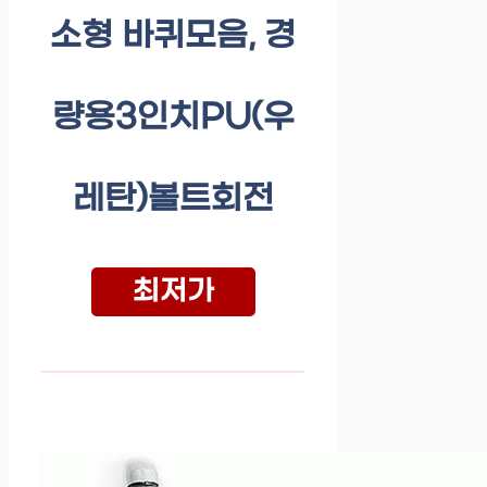
소형 바퀴모음, 경
량용3인치PU(우
레탄)볼트회전
최저가