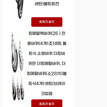
레탄)볼트회전
최저가 보기
킹메탈랙바퀴(25 ) 전
용바퀴(4개1조)셋트 볼
트식 소형바퀴 더킹바
퀴만 더킹메탈바퀴, 더
킹메탈바퀴(소2인치)볼
트식4개1셋트(브레이
크없음
최저가 보기