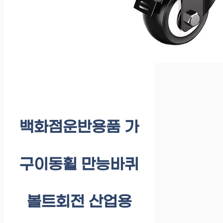
백화점운반용품 가
구이동휠 만능바퀴
볼트회전 산업용