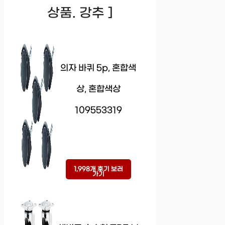
상품. 강추 ]
의자 바퀴 5p, 혼합색
상, 혼합색상
109553319
1,998개 후기 보러
가기