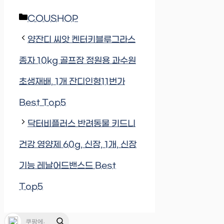
Categories
COUSHOP
양잔디 씨앗 켄터키블루그라스
종자 10kg 골프장 정원용 과수원
초생재배, 1개 잔디인형11번가
Best Top5
닥터비플러스 반려동물 키드니
건강 영양제 60g, 신장, 1개, 신장
기능 레날어드밴스드 Best
Top5