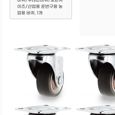
바퀴/우레탄바퀴/모든사
이즈/산업용 운반구용 농
업용 바퀴, 1개