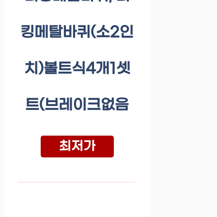
킹메탈바퀴(소2인
치)볼트식4개1셋
트(브레이크없음
최저가