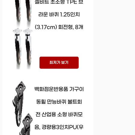
셀비트 초소형 TPE 브
라운 바퀴 1.25인치
(3.17cm) 회전형, 8개
최저가 보기
백화점운반용품 가구이
동휠 만능바퀴 볼트회
전 산업용 소형 바퀴모
음, 경량용3인치PU(우